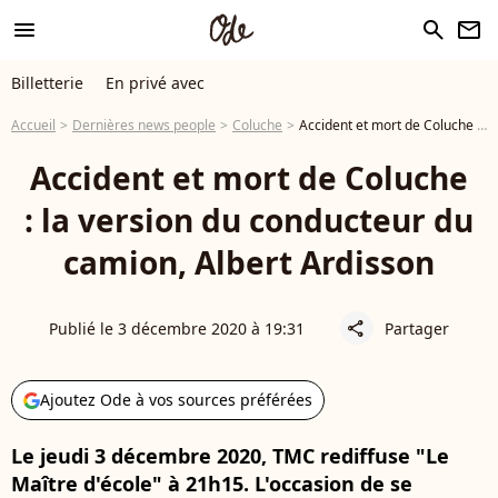
menu
search
newsletter
Billetterie
En privé avec
Accueil
Dernières news people
Coluche
Accident et mort de Coluche : la version du conducteur du camion, Albert Ardisson
Accident et mort de Coluche
: la version du conducteur du
camion, Albert Ardisson
Publié le 3 décembre 2020 à 19:31
Partager
share
Ajoutez Ode à vos sources préférées
Le jeudi 3 décembre 2020, TMC rediffuse "Le
Maître d'école" à 21h15. L'occasion de se