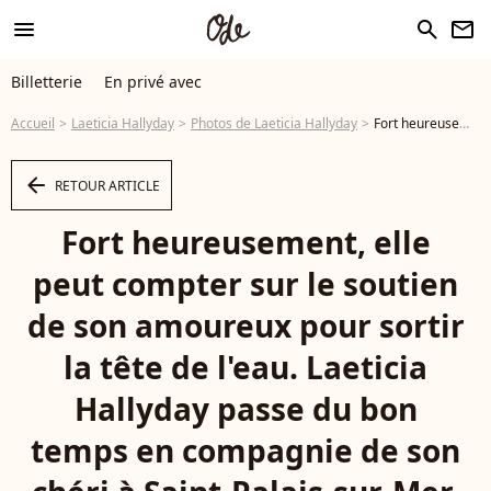
menu
search
newsletter
Billetterie
En privé avec
Accueil
Laeticia Hallyday
Photos de Laeticia Hallyday
Fort heureusement, elle peut compter sur le soutien de son amoureux pour sortir la tête de l'eau. Laeticia Hallyday passe du bon temps en compagnie de son chéri à Saint-Palais-sur-Mer, le mardi 10 juin 2025, via Instagram @lhallyday - Photo
arrow_left
RETOUR ARTICLE
Fort heureusement, elle
peut compter sur le soutien
de son amoureux pour sortir
la tête de l'eau. Laeticia
Hallyday passe du bon
temps en compagnie de son