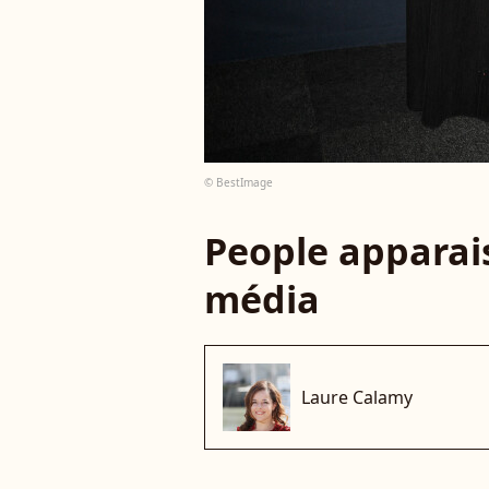
© BestImage
People apparais
média
Laure Calamy