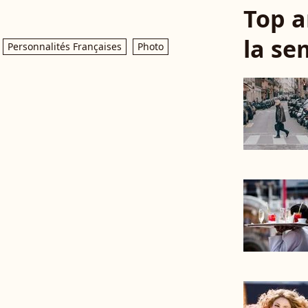
Top a
la se
Personnalités Françaises
Photo