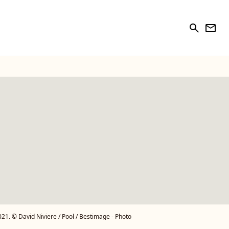
search
newsletter
21. © David Niviere / Pool / Bestimage - Photo