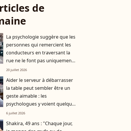
rticles de
maine
La psychologie suggère que les
personnes qui remercient les
conducteurs en traversant la
rue ne le font pas uniquement
par gratitude
20 juillet 2026
Aider le serveur à débarrasser
la table peut sembler être un
geste aimable : les
psychologues y voient quelque
chose de bien plus profond.
6 juillet 2026
Shakira, 49 ans : "Chaque jour,