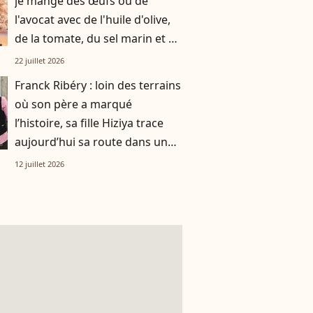
je mange des œufs ou de
l'avocat avec de l'huile d'olive,
de la tomate, du sel marin et un
smoothie"
22 juillet 2026
Franck Ribéry : loin des terrains
où son père a marqué
l’histoire, sa fille Hiziya trace
aujourd’hui sa route dans un
tout autre univers
12 juillet 2026