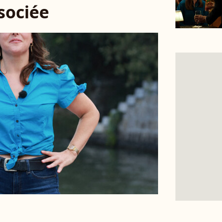
ssociée