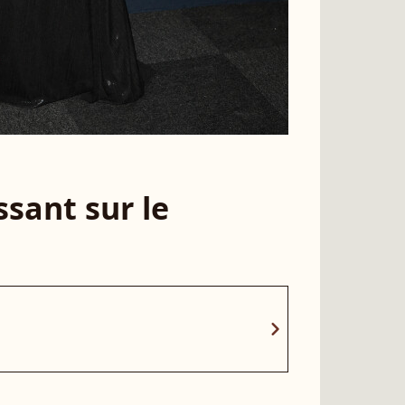
sant sur le
chevron_right