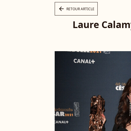
arrow_left
RETOUR ARTICLE
Laure Calamy