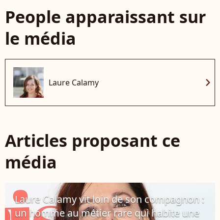
People apparaissant sur
le média
chevron_right
Laure Calamy
Articles proposant ce
média
Laure Calamy vit loin de son compagnon :
un homme au métier rare qui habite une