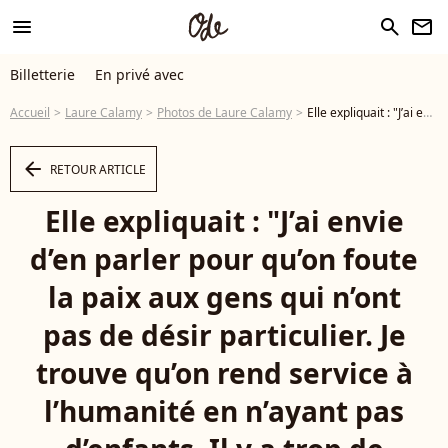
menu
search
newsletter
Billetterie
En privé avec
Accueil
Laure Calamy
Photos de Laure Calamy
Elle expliquait : "J’ai envie d’en parler pour qu’on foute la paix aux gens qui n’ont pas de désir particulier. Je trouve qu’on rend service à l’humanité en n’ayant pas d’enfants. Il y a trop de monde sur cette planète. Alors, arrêtez de nous emmerder". Laure Calamy en photocall pour le téléfilm en compétition "Je ne me laisserai plus faire" lors de la 26ème édition du Festival de la fiction télé de La Rochelle, France, le 12 septembre 2024. © Patrick Bernard/Bestimage - Photo
arrow_left
RETOUR ARTICLE
Elle expliquait : "J’ai envie
d’en parler pour qu’on foute
la paix aux gens qui n’ont
pas de désir particulier. Je
trouve qu’on rend service à
l’humanité en n’ayant pas