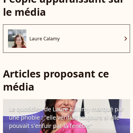
le média
chevron_right
Laure Calamy
Articles proposant ce
média
Le quotidien de Laure Calamy marqué par
une phobie : "elle vérifiait toujours si elle
pouvait s'enfuir par la fenêtre"