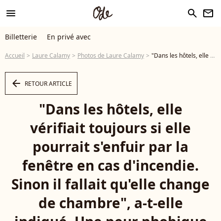
menu
search
newsletter
Billetterie
En privé avec
Accueil
Laure Calamy
Photos de Laure Calamy
"Dans les hôtels, elle vérifiait toujours si elle pourrait s'enfuir par la fenêtre en cas d'incendie. Sinon il fallait qu'elle change de chambre", a-t-elle indiqué. Une peur phobique que Laure Calamy a depuis l'enfance. Laure Calamy en photocall pour le téléfilm en compétition "Je ne me laisserai plus faire" lors de la 26ème édition du Festival de la fiction télé de La Rochelle, France, le 12 septembre 2024. © Patrick Bernard/Bestimage - Photo
arrow_left
RETOUR ARTICLE
"Dans les hôtels, elle
vérifiait toujours si elle
pourrait s'enfuir par la
fenêtre en cas d'incendie.
Sinon il fallait qu'elle change
de chambre", a-t-elle