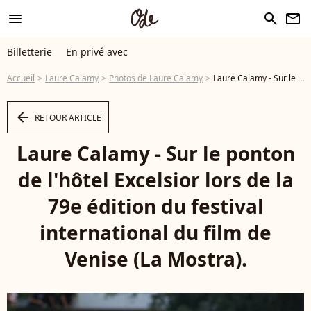
menu
search
newsletter
Billetterie
En privé avec
Accueil
Laure Calamy
Photos de Laure Calamy
Laure Calamy - Sur le ponton de l'hôtel Excelsior lors de la 79e édition du festival international du film de Venise (La Mostra). © MPP/Bestimage - Photo
arrow_left
RETOUR ARTICLE
Laure Calamy - Sur le ponton
de l'hôtel Excelsior lors de la
79e édition du festival
international du film de
Venise (La Mostra).