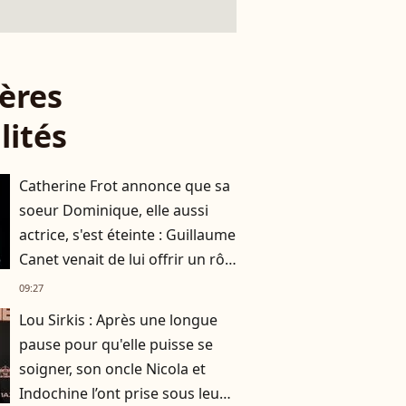
ères
lités
Catherine Frot annonce que sa
soeur Dominique, elle aussi
actrice, s'est éteinte : Guillaume
Canet venait de lui offrir un rôle
dans son film avec Marion
09:27
Cotillard
Lou Sirkis : Après une longue
pause pour qu'elle puisse se
soigner, son oncle Nicola et
Indochine l’ont prise sous leur