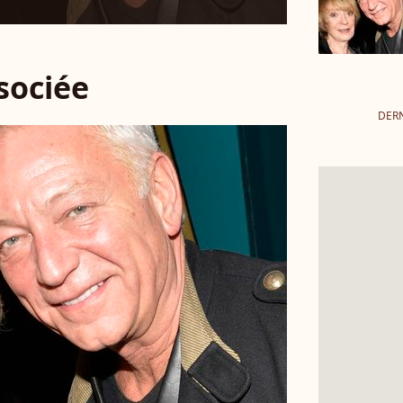
ssociée
DERN