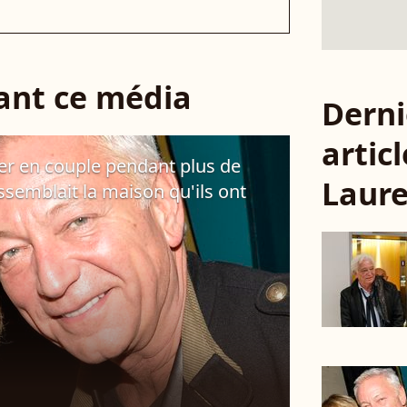
sant ce média
Derni
articl
er en couple pendant plus de
Laure
essemblait la maison qu'ils ont