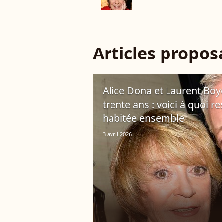
Articles propo
Alice Dona et Laurent Boy
trente ans : voici à quoi r
habitée ensemble
3 avril 2026