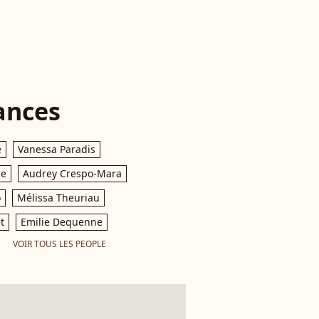
ances
e
Vanessa Paradis
le
Audrey Crespo-Mara
o
Mélissa Theuriau
t
Emilie Dequenne
VOIR TOUS LES PEOPLE