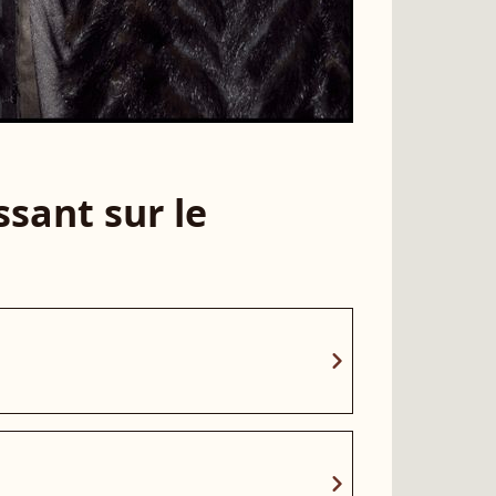
sant sur le
chevron_right
chevron_right