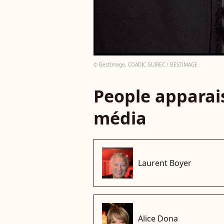
© BestImage, COADIC GUIREC / BESTIMAGE
People apparais
média
Laurent Boyer
Alice Dona