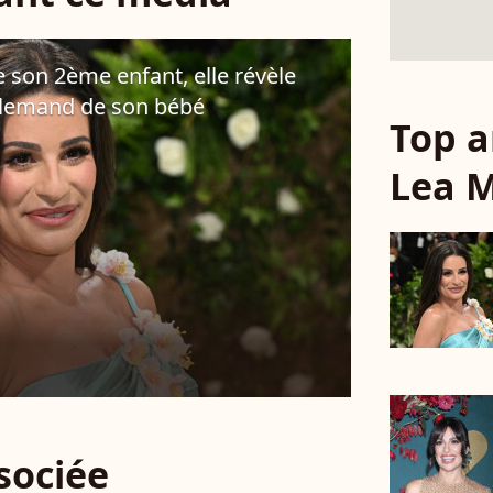
 son 2ème enfant, elle révèle
llemand de son bébé
Top a
Lea M
ssociée