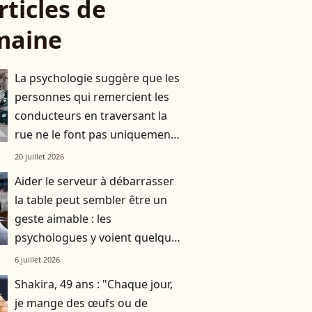
rticles de
maine
La psychologie suggère que les
personnes qui remercient les
conducteurs en traversant la
rue ne le font pas uniquement
par gratitude
20 juillet 2026
Aider le serveur à débarrasser
la table peut sembler être un
geste aimable : les
psychologues y voient quelque
chose de bien plus profond.
6 juillet 2026
Shakira, 49 ans : "Chaque jour,
je mange des œufs ou de