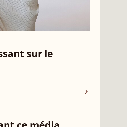
sant sur le
chevron_right
sant ce média