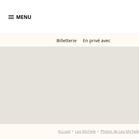
menu
MENU
Billetterie
En privé avec
Accueil
Lea Michele
Photos de Lea Michel