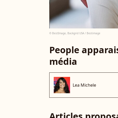
© BestImage, Backgrid USA / Bestimage
People apparais
média
Lea Michele
Articles propo