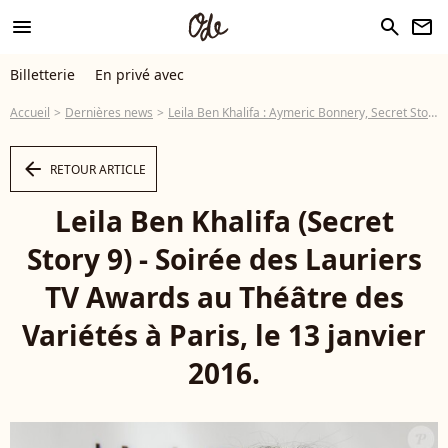
menu
search
newsletter
Billetterie
En privé avec
Accueil
Dernières news
Leila Ben Khalifa : Aymeric Bonnery, Secret Story 10... elle nous dit tout !
arrow_left
RETOUR ARTICLE
Leila Ben Khalifa (Secret
Story 9) - Soirée des Lauriers
TV Awards au Théâtre des
Variétés à Paris, le 13 janvier
2016.