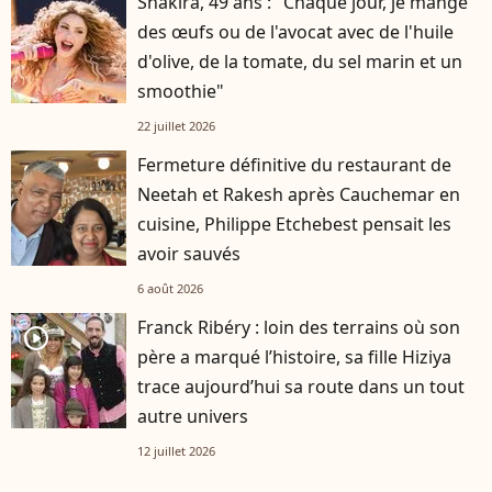
Shakira, 49 ans : "Chaque jour, je mange
des œufs ou de l'avocat avec de l'huile
d'olive, de la tomate, du sel marin et un
smoothie"
22 juillet 2026
Fermeture définitive du restaurant de
Neetah et Rakesh après Cauchemar en
cuisine, Philippe Etchebest pensait les
avoir sauvés
6 août 2026
Franck Ribéry : loin des terrains où son
player2
père a marqué l’histoire, sa fille Hiziya
trace aujourd’hui sa route dans un tout
autre univers
12 juillet 2026