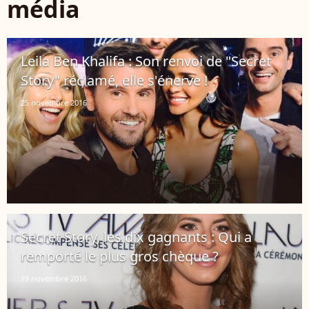
média
Leila Ben Khalifa : Son renvoi de "Secret
Story" réclamé, elle s'énerve !
25 novembre 2016
Secret Story, les dix gagnants : Qui a
remporté le plus gros chèque ?
19 novembre 2016