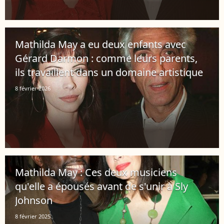
Mathilda May a eu deux enfants avec
Gérard Darmon : comme leurs parents,
ils travaillent dans un domaine artistique
8 février 2026
Mathilda May : Ces deux musiciens
qu'elle a épousés avant de s'unir à Sly
Johnson
8 février 2025