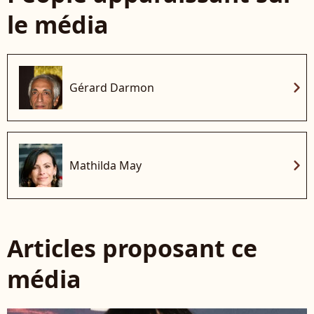
le média
chevron_right
Gérard Darmon
chevron_right
Mathilda May
Articles proposant ce
média