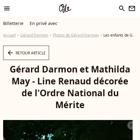
menu
search
newsletter
Billetterie
En privé avec
Accueil
Gérard Darmon
Photos de Gérard Darmon
Les enfants de Gérard Darmon et Mathilda May ont été dévoilés comme rarement. Gérard Darmon et Mathilda May - Line Renaud décorée de l'Ordre National du Mérite - Photo
arrow_left
RETOUR ARTICLE
Gérard Darmon et Mathilda
May - Line Renaud décorée
de l'Ordre National du
Mérite