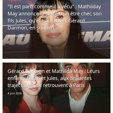
"Il est parti comme il a vécu" : Mathilday
May annonce la perte d'un être cher, son
fils Jules, qu'elle a eu avec Gérard
Darmon, en soutien
31 juillet 2026
Gérard Darmon et Mathilda May : Leurs
enfants Sarah et Jules, aux brillantes
trajectoires, se retrouvent à Paris
4 juin 2026