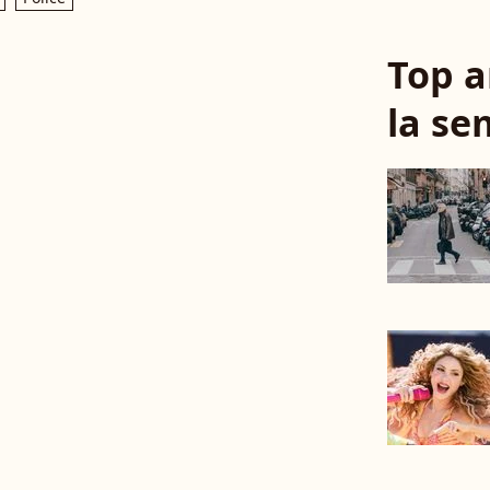
Top a
la se