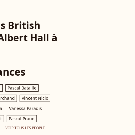
s British
lbert Hall à
ances
e
Pascal Bataille
archand
Vincent Niclo
a
Vanessa Paradis
t
Pascal Praud
VOIR TOUS LES PEOPLE