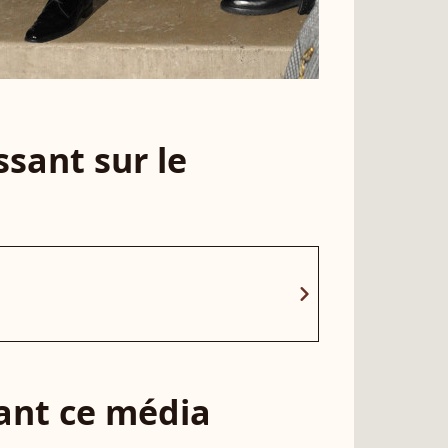
sant sur le
chevron_right
sant ce média