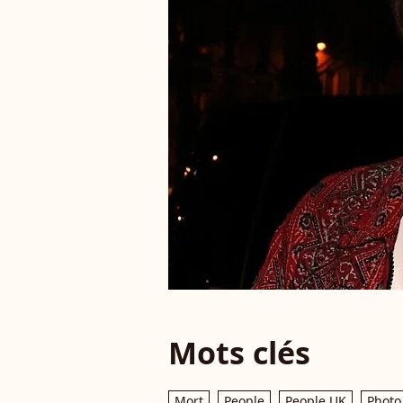
Mots clés
Mort
People
People UK
Photo