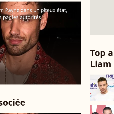
m Payne dans un piteux état,
par les autorités
Top a
Liam
ssociée