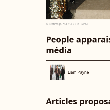
© BestImage, AGENCE / BESTIMAGE
People apparais
média
Liam Payne
Articles propo