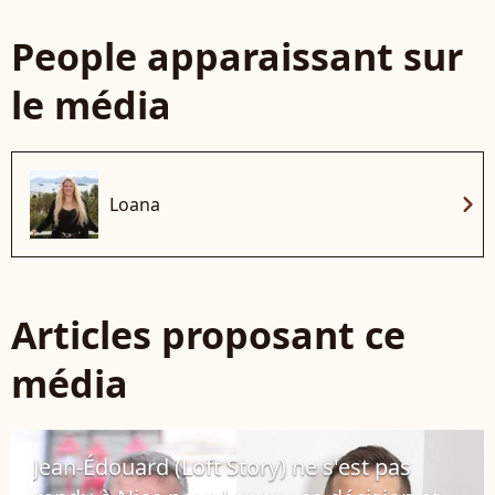
People apparaissant sur
le média
chevron_right
Loana
Articles proposant ce
média
Jean-Édouard (Loft Story) ne s'est pas