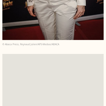
© Abaca Press, Reynaud Julien/APS-Medias/ABACA