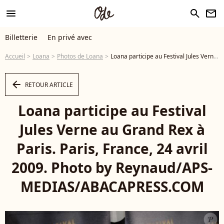
menu
search
newsletter
Billetterie
En privé avec
Accueil
Loana
Photos de Loana
Loana participe au Festival Jules Verne au Grand Rex à Paris. Paris, France, 24 avril 2009. Photo by Reynaud/APS-MEDIAS/ABACAPRESS.COM - Photo
arrow_left
RETOUR ARTICLE
Loana participe au Festival
Jules Verne au Grand Rex à
Paris. Paris, France, 24 avril
2009. Photo by Reynaud/APS-
MEDIAS/ABACAPRESS.COM