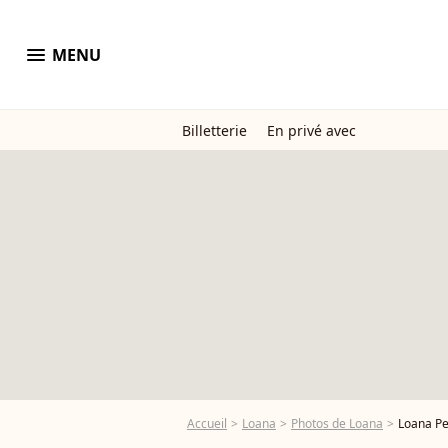
menu
MENU
Billetterie
En privé avec
Accueil
Loana
Photos de Loana
Loana Petrucci