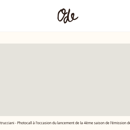
ani - Photocall à l'occasion du lancement de la 4ème saison de l'émission de télé-réalité "La Villa des Coeurs Brisés" à la Tour