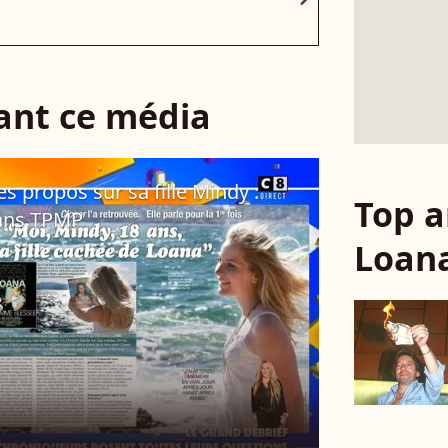
sant ce média
 propos sur sa fille Mindy :
Top a
dans TPMP
Loan