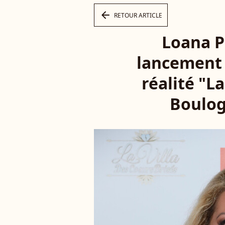
arrow_left
RETOUR ARTICLE
Loana Pe
lancement d
réalité "La
Boulog