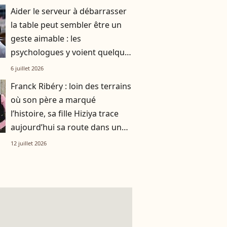
Aider le serveur à débarrasser
la table peut sembler être un
geste aimable : les
psychologues y voient quelque
chose de bien plus profond.
6 juillet 2026
Franck Ribéry : loin des terrains
où son père a marqué
l’histoire, sa fille Hiziya trace
aujourd’hui sa route dans un
tout autre univers
12 juillet 2026