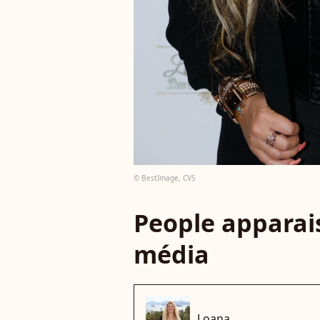
© BestImage, CVS
People apparais
média
Loana