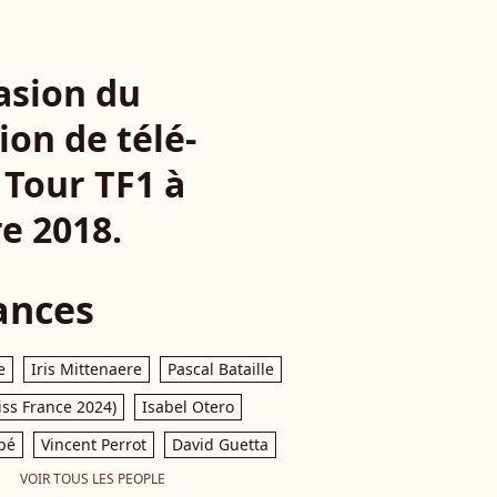
casion du
ion de télé-
a Tour TF1 à
e 2018.
ances
e
Iris Mittenaere
Pascal Bataille
iss France 2024)
Isabel Otero
pé
Vincent Perrot
David Guetta
VOIR TOUS LES PEOPLE