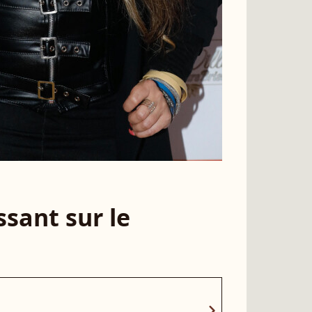
sant sur le
chevron_right