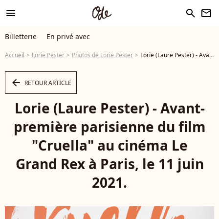
menu
search
newsletter
Billetterie
En privé avec
Accueil
Lorie Pester
Photos de Lorie Pester
Lorie (Laure Pester) - Avant-première parisienne du film "Cruella" au cinéma Le Grand Rex à Paris, le 11 juin 2021. © Olivier Borde/Bestimage - Photo
arrow_left
RETOUR ARTICLE
Lorie (Laure Pester) - Avant-
première parisienne du film
"Cruella" au cinéma Le
Grand Rex à Paris, le 11 juin
2021.