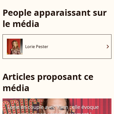
People apparaissant sur
le média
chevron_right
Lorie Pester
Articles proposant ce
média
Lorie en couple avec Yann : elle évoque