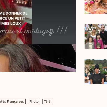
player2
ités Françaises
Photo
Télé