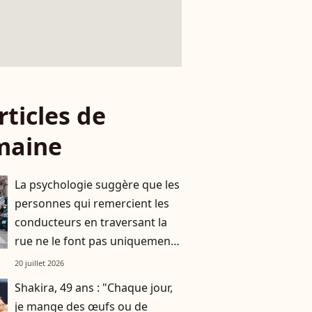
rticles de
maine
La psychologie suggère que les
personnes qui remercient les
conducteurs en traversant la
rue ne le font pas uniquement
par gratitude
20 juillet 2026
Shakira, 49 ans : "Chaque jour,
je mange des œufs ou de