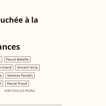
uchée à la
ances
e
Pascal Bataille
archand
Vincent Niclo
a
Vanessa Paradis
t
Pascal Praud
VOIR TOUS LES PEOPLE