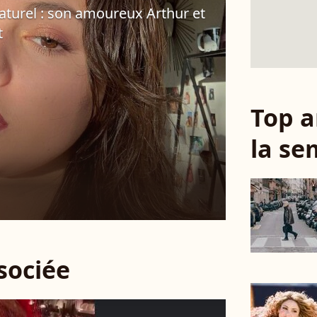
naturel : son amoureux Arthur et
t
Top a
la se
ssociée