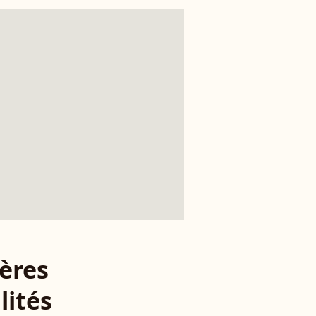
ères
lités