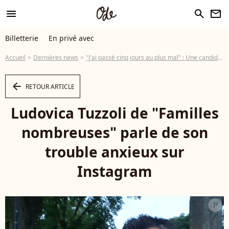
menu
search
newsletter
Billetterie
En privé avec
Accueil
Dernières news
"J'ai passé cinq jours au plus mal" : Une candidate de Familles nombreuses dévoile son plus gros combat au quotidien
arrow_left
RETOUR ARTICLE
Ludovica Tuzzoli de "Familles
nombreuses" parle de son
trouble anxieux sur
Instagram