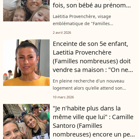
fois, son bébé au prénom
original est né
Laëtitia Provenchère, visage
emblématique de "Familles
nombreuses", annonce une grande
2 avril 2026
nouvelle : la naissance de son
Enceinte de son 5e enfant,
cinquième bébé. Sur les réseaux
Laetitia Provenchère
sociaux, elle publie une première...
(Familles nombreuses) doit
vendre sa maison : "On ne
peut rien faire de plus"
En pleine recherche d'un nouveau
logement alors qu'elle attend son
cinquième enfant, Laetitia Provenchère
10 mars 2026
(Familles nombreuses) a apporté des
"Je n'habite plus dans la
explications sur ce qui la poussait elle...
même ville que lui" : Camille
Santoro (Familles
nombreuses) encore un peu