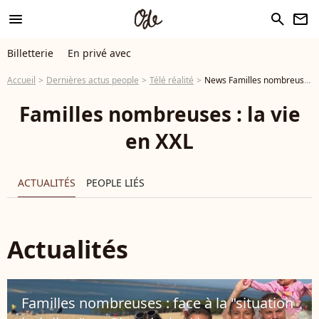
menu
search
newsletter
Billetterie
En privé avec
Accueil
Dernières actus people
Télé réalité
News Familles nombreuses : la vie en XXL
Familles nombreuses : la vie
en XXL
ACTUALITÉS
PEOPLE LIÉS
Actualités
Familles nombreuses : face à la "situation