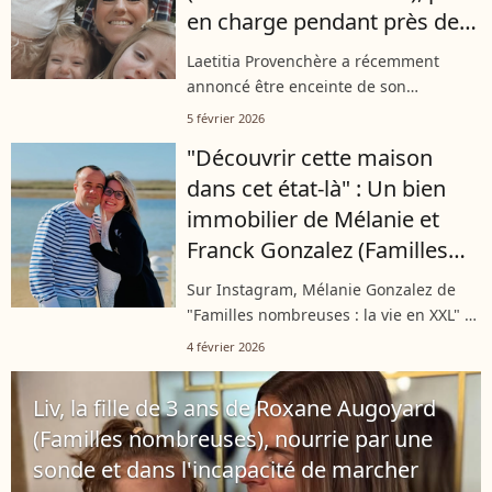
en charge pendant près de
6h après "un loupé"
Laetitia Provenchère a récemment
annoncé être enceinte de son
cinquième bébé. Et dernièrement, elle
5 février 2026
a dû filer en établissement de santé,
"Découvrir cette maison
mais pour bien des raisons éloignées
dans cet état-là" : Un bien
de sa...
immobilier de Mélanie et
Franck Gonzalez (Familles
nombreuses) dégradé par
Sur Instagram, Mélanie Gonzalez de
des locataires
"Familles nombreuses : la vie en XXL" a
raconté comment l’un de leur projet
4 février 2026
d’investissement locatif s’est retrouvé
totalement saccagé par l’un de...
Liv, la fille de 3 ans de Roxane Augoyard
(Familles nombreuses), nourrie par une
sonde et dans l'incapacité de marcher