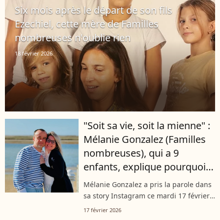
Nombreuses : la vie en XXL", est...
Six mois après le départ de son fils
Ezechiel, cette mère de Familles
nombreuses n'oublie rien
18 février 2026
"Soit sa vie, soit la mienne" :
Mélanie Gonzalez (Familles
nombreuses), qui a 9
enfants, explique pourquoi
sa dernière grossesse a pris
Mélanie Gonzalez a pris la parole dans
fin
sa story Instagram ce mardi 17 février
2026. Maman de 9 enfants et candidate
17 février 2026
de l'émission “Familles nombreuses : la