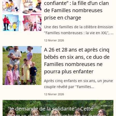
confiante” : la fille d’un clan
de Familles nombreuses
prise en charge
Une des familles de la célèbre émission
"Familles nombreuses : la vie en XXL", a
vécu un nouveau moment d’angoisse ce
12 février 2026
mardi 10 février 2025. Amélie, l’une des
A 26 et 28 ans et après cinq
filles d’Aurélie et Mathieu...
bébés en six ans, ce duo de
Familles nombreuses ne
pourra plus enfanter
Après cinq enfants en six ans, un jeune
couple révélé par "Familles
nombreuses, la vie en XXL" prend une
12 février 2026
décision radicale pour l'avenir de sa
tribu. À seulement 26 et 28 ans, ils...
"Je demande de la solidarité" : Cette
maman de Familles Nombreuses évoque