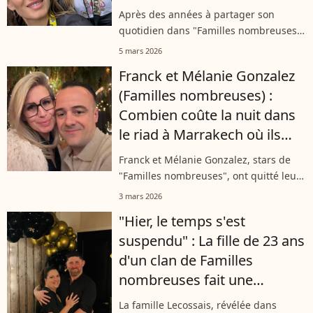
plus éloignée de son ex-mari
Après des années à partager son
Nicolas, père de ses six
quotidien dans "Familles nombreuses",
enfants
Camille Santoro dévoile un nouveau
5 mars 2026
chapitre de sa vie. Divorcée et
Franck et Mélanie Gonzalez
épanouie dans une nouvelle relation,
(Familles nombreuses) :
elle aborde...
Combien coûte la nuit dans
le riad à Marrakech où ils
séjournent ?
Franck et Mélanie Gonzalez, stars de
"Familles nombreuses", ont quitté leur
tribu pour une escapade ensoleillée à
3 mars 2026
Marrakech. Le couple a posé ses valises
"Hier, le temps s'est
dans le somptueux Riad Fabiola,...
suspendu" : La fille de 23 ans
d'un clan de Familles
nombreuses fait une
annonce qui ne laisse
La famille Lecossais, révélée dans