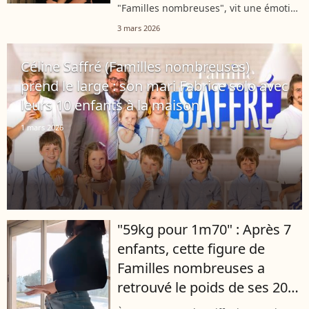
personne de marbre
"Familles nombreuses", vit une émotion
immense ! L'aînée Emeline, loin des
3 mars 2026
caméras, prépare une surprise de taille
pour ses parents. Un événement...
Céline Saffré (Familles nombreuses)
prend le large : son mari Fabrice solo avec
leurs 10 enfants à la maison
1 mars 2026
"59kg pour 1m70" : Après 7
enfants, cette figure de
Familles nombreuses a
retrouvé le poids de ses 20
ans grâce à un programme