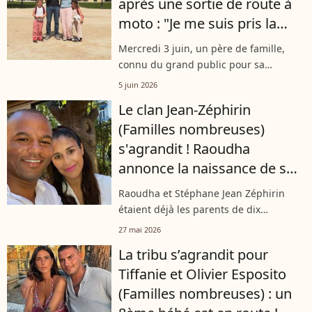
après une sortie de route à
moto : "Je me suis pris la
voiture de plein fouet"
Mercredi 3 juin, un père de famille,
connu du grand public pour sa
participation à Familles nombreuses :
5 juin 2026
la vie en XXL sur TF1, a été percuté par
Le clan Jean-Zéphirin
une voiture en se rendant au travail....
(Familles nombreuses)
s'agrandit ! Raoudha
annonce la naissance de son
11e bébé et partage une
Raoudha et Stéphane Jean Zéphirin
photo
étaient déjà les parents de dix
charmants enfants : Maël, Deynis,
27 mai 2026
Timéo, Emma, Lyla-Rose, Maloé,
La tribu s’agrandit pour
Rubenn, Léandre, Romane et Jules.
Tiffanie et Olivier Esposito
Désormais, un onzième...
(Familles nombreuses) : un