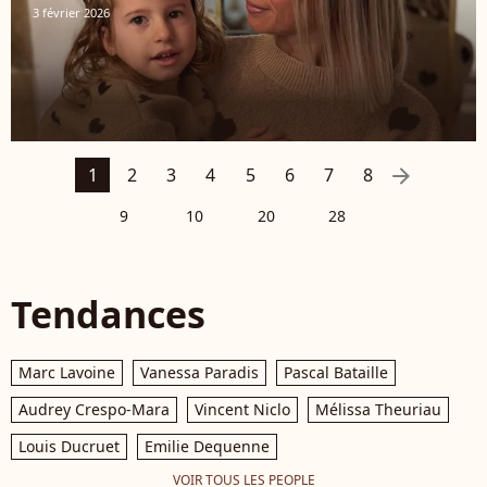
3 février 2026
arrow_right
1
2
3
4
5
6
7
8
9
10
20
28
Tendances
Marc Lavoine
Vanessa Paradis
Pascal Bataille
Audrey Crespo-Mara
Vincent Niclo
Mélissa Theuriau
Louis Ducruet
Emilie Dequenne
VOIR TOUS LES PEOPLE