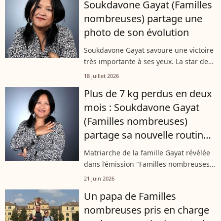
Soukdavone Gayat (Familles
nombreuses) partage une
photo de son évolution
Soukdavone Gayat savoure une victoire
très importante à ses yeux. La star de
Familles nombreuses : la vie en XXL a
18 juillet 2026
dévoilé à sa communauté Instagram
Plus de 7 kg perdus en deux
une impressionnante évolution
mois : Soukdavone Gayat
physique,...
(Familles nombreuses)
partage sa nouvelle routine
sportive
Matriarche de la famille Gayat révélée
dans l’émission "Familles nombreuses :
la vie en XXL" sur TF1 en 2020,
21 juin 2026
Soukdavone Gayat continue de
Un papa de Familles
partager des moments de son
nombreuses pris en charge
quotidien avec...