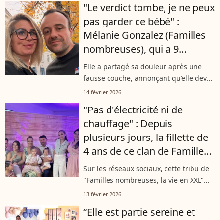
"Le verdict tombe, je ne peux
vie en XXL”, elle est revenue...
pas garder ce bébé" :
Mélanie Gonzalez (Familles
nombreuses), qui a 9
enfants, a dû arrêter sa
Elle a partagé sa douleur après une
dernière grossesse
fausse couche, annonçant qu’elle devait
interrompre sa grossesse pour
14 février 2026
préserver sa santé. Dans un message
"Pas d'électricité ni de
bouleversant, une maman de neuf
chauffage" : Depuis
enfants...
plusieurs jours, la fillette de
4 ans de ce clan de Familles
nombreuses retenue à la
Sur les réseaux sociaux, cette tribu de
maison
"Familles nombreuses, la vie en XXL"
donne des nouvelles. L'occasion
13 février 2026
d'apprendre que la fillette de ce clan ne
“Elle est partie sereine et
peut être accueillie à l'école...