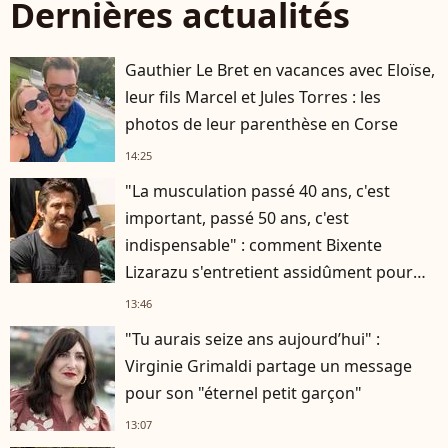
Dernières actualités
Gauthier Le Bret en vacances avec Eloïse,
leur fils Marcel et Jules Torres : les
photos de leur parenthèse en Corse
14:25
"La musculation passé 40 ans, c'est
important, passé 50 ans, c'est
indispensable" : comment Bixente
Lizarazu s'entretient assidûment pour
rester musclé à 56 ans ?
13:46
"Tu aurais seize ans aujourd’hui" :
Virginie Grimaldi partage un message
pour son "éternel petit garçon"
13:07