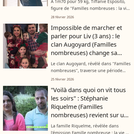
À 1m70 pour 59 kg, Tiffanie Esposito,
bien précis
figure de "Familles nombreuses : la vie
en XXL", a révélé sur Instagram avoir
28 février 2026
retrouvé son poids de ses 20 ans. Les
Impossible de marcher et
fruits de gros efforts après...
parler pour Liv (3 ans) : le
clan Augoyard (Familles
nombreuses) change sa
maison de la Loire pour elle
Le clan Augoyard, révélé dans "Familles
nombreuses", traverse une période
intense. La petite Liv requiert des
25 février 2026
aménagements spéciaux. Ses parents,
"Voilà dans quoi on vit tous
Roxane et Michel, entreprennent des...
les soirs" : Stéphanie
Riquelme (Familles
nombreuses) revient sur une
mésaventure près du
La famille Riquelme, révélée dans
domicile familial
l'émission Famille nombreuse : la vie en