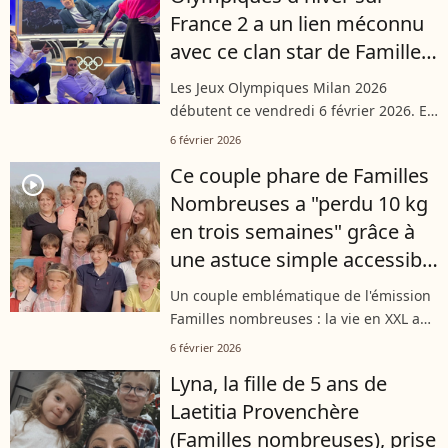
France 2 a un lien méconnu
avec ce clan star de Familles
nombreuses
Les Jeux Olympiques Milan 2026
débutent ce vendredi 6 février 2026. Et
parmi les visages de France 2 pour
6 février 2026
suivre la compétition, l'un est bien
Ce couple phare de Familles
connu, notamment de par son lien
player2
Nombreuses a "perdu 10 kg
avec...
en trois semaines" grâce à
une astuce simple accessible
à tous
Un couple emblématique de l'émission
Familles nombreuses : la vie en XXL a
surpris ses abonnés en révélant une
6 février 2026
perte de poids impressionnante. En
Lyna, la fille de 5 ans de
seulement trois semaines, ils ont...
Laetitia Provenchère
(Familles nombreuses), prise