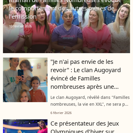
le comportement des autres mères de
l'émission
10 février 2026
"Je n'ai pas envie de les
revoir" : Le clan Augoyard
évincé de Familles
nombreuses après une
saison, la mère Roxane
Le clan Augoyard, révélé dans "Familles
prend la parole
nombreuses, la vie en XXL", ne sera pas
de retour pour la prochaine saison. La
6 février 2026
mère de famille, Roxane, a pris la
Ce présentateur des Jeux
parole évoquant le sujet mais...
Olympiques d'hiver sur