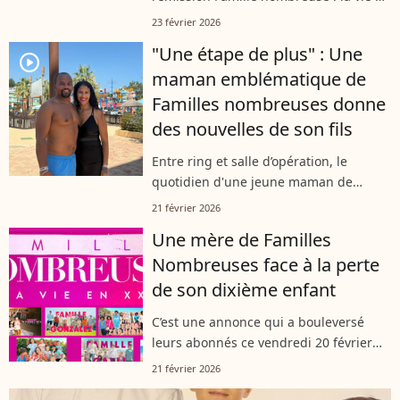
XXL, a été contrainte d’appeler les
23 février 2026
pompiers le 18 février dernier. Dans sa
"Une étape de plus" : Une
story Instagram, c’est Stéphanie,...
player2
maman emblématique de
Familles nombreuses donne
des nouvelles de son fils
Entre ring et salle d’opération, le
quotidien d'une jeune maman de
l'émission "Familles Nombreuses : la vie
21 février 2026
en XXL" ressemble à un combat de tous
Une mère de Familles
les instants. Alors que son fils,...
Nombreuses face à la perte
de son dixième enfant
C’est une annonce qui a bouleversé
leurs abonnés ce vendredi 20 février
2026. Sur leur compte Instagram, une
21 février 2026
famille révélée par l’émission "Familles