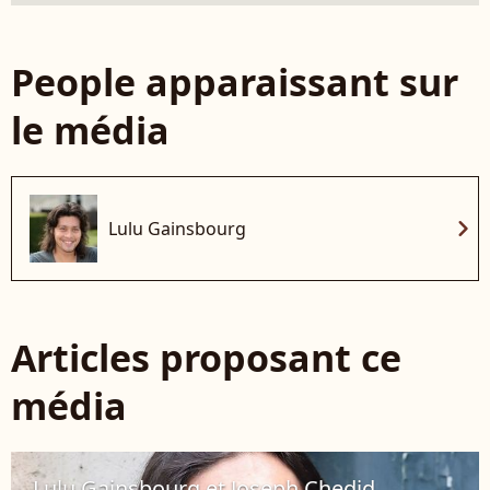
People apparaissant sur
le média
chevron_right
Lulu Gainsbourg
Articles proposant ce
média
Lulu Gainsbourg et Joseph Chedid