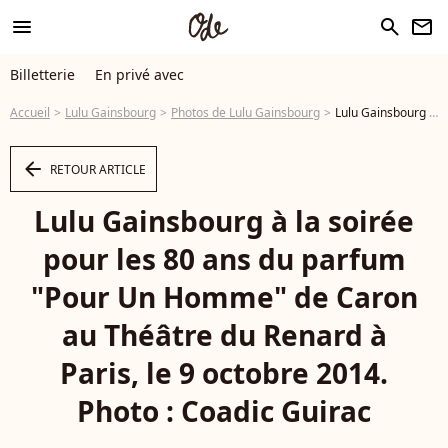
menu
search
newsletter
Billetterie
En privé avec
Accueil
Lulu Gainsbourg
Photos de Lulu Gainsbourg
Lulu Gainsbourg à la soirée pour les 80 ans du parfum "Pour Un Homme" de Caron au Théâtre du Renard à Paris, le 9 octobre 2014. Photo : Coadic Guirac - Photo
arrow_left
RETOUR ARTICLE
Lulu Gainsbourg à la soirée
pour les 80 ans du parfum
"Pour Un Homme" de Caron
au Théâtre du Renard à
Paris, le 9 octobre 2014.
Photo : Coadic Guirac