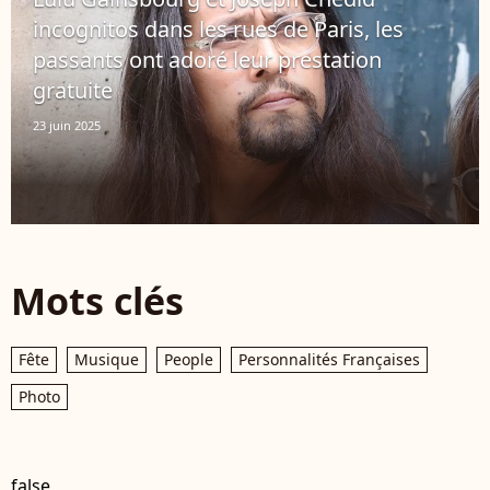
incognitos dans les rues de Paris, les
passants ont adoré leur prestation
gratuite
23 juin 2025
Mots clés
Fête
Musique
People
Personnalités Françaises
Photo
false