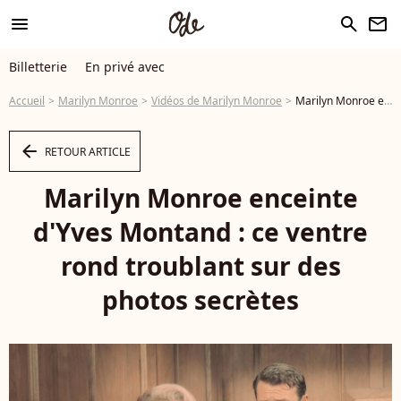
menu
search
newsletter
Billetterie
En privé avec
Accueil
Marilyn Monroe
Vidéos de Marilyn Monroe
Marilyn Monroe enceinte d'Yves Montand : ce ventre rond troublant sur des photos secrètes - Vidéo
arrow_left
RETOUR ARTICLE
Marilyn Monroe enceinte
d'Yves Montand : ce ventre
rond troublant sur des
photos secrètes