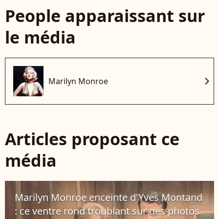
People apparaissant sur
le média
chevron_right
Marilyn Monroe
Articles proposant ce
média
Marilyn Monroe enceinte d'Yves Montand
: ce ventre rond troublant sur des photos