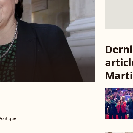
Derni
articl
Mart
Politique