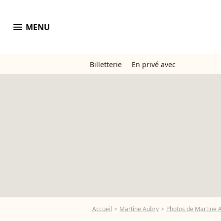
menu
MENU
Billetterie
En privé avec
Accueil
Martine Aubry
Photos de Martine 