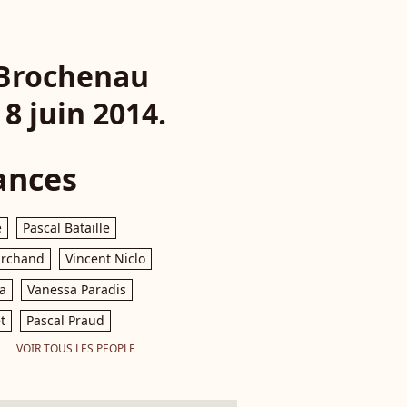
 Brochenau
8 juin 2014.
ances
e
Pascal Bataille
archand
Vincent Niclo
a
Vanessa Paradis
t
Pascal Praud
VOIR TOUS LES PEOPLE