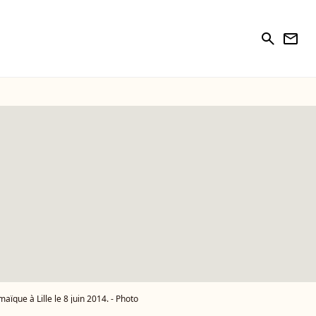
search
newsletter
que à Lille le 8 juin 2014. - Photo