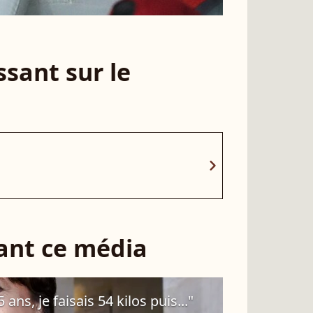
sant sur le
chevron_right
sant ce média
ans, je faisais 54 kilos puis..."