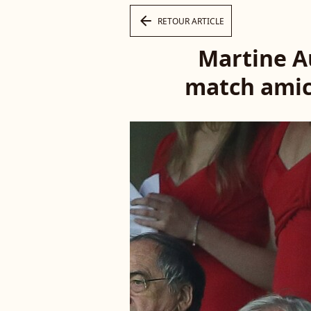
arrow_left
RETOUR ARTICLE
Martine A
match amica