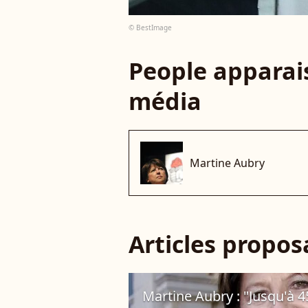
© BestImage
People apparais
média
Martine Aubry
Articles propo
Martine Aubry : "Jusqu'à 45 