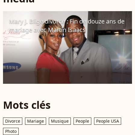
Mary J. Blige divorce : Fin de douze ans de
mariage avec Martin Isaacs
29 juillet 2016
Mots clés
Divorce
Mariage
Musique
People
People USA
Photo