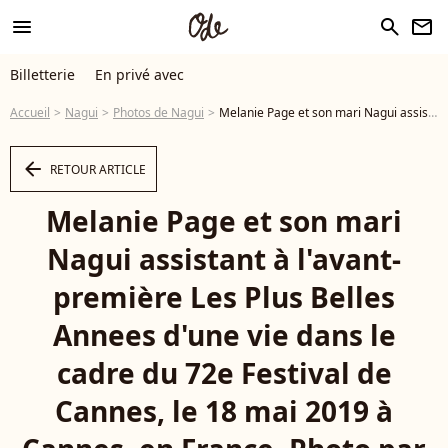
menu
search
newsletter
Billetterie
En privé avec
Accueil
Nagui
Photos de Nagui
Melanie Page et son mari Nagui assistant à l'avant-première Les Plus Belles Annees d'une vie dans le cadre du 72e Festival de Cannes, le 18 mai 2019 à Cannes, en France. Photo par Jerome Domine/ABACAPRESS.COM - Photo
arrow_left
RETOUR ARTICLE
Melanie Page et son mari
Nagui assistant à l'avant-
première Les Plus Belles
Annees d'une vie dans le
cadre du 72e Festival de
Cannes, le 18 mai 2019 à