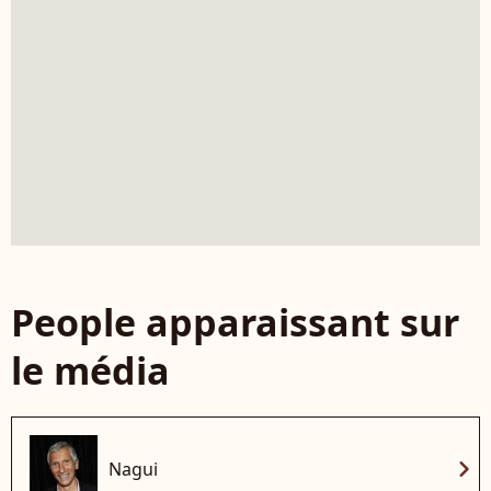
People apparaissant sur
le média
chevron_right
Nagui