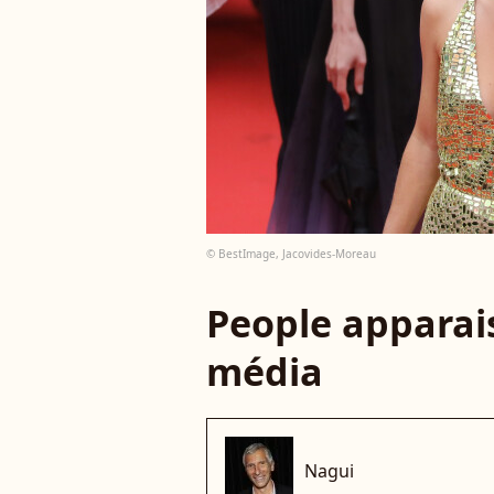
© BestImage, Jacovides-Moreau
People apparais
média
Nagui