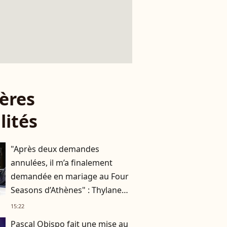
ères
lités
"Après deux demandes
annulées, il m’a finalement
demandée en mariage au Four
Seasons d’Athènes" : Thylane
Blondeau raconte ses
15:22
fiançailles
Pascal Obispo fait une mise au