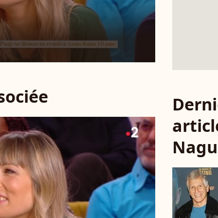
ssociée
Derni
articl
Nagu