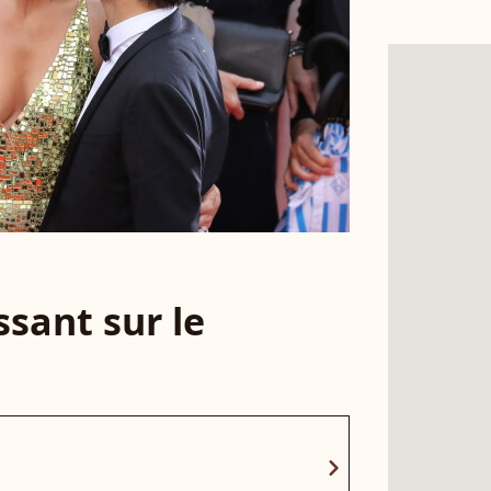
sant sur le
chevron_right