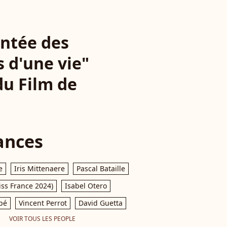
ontée des
 d'une vie"
du Film de
ances
e
Iris Mittenaere
Pascal Bataille
iss France 2024)
Isabel Otero
pé
Vincent Perrot
David Guetta
VOIR TOUS LES PEOPLE