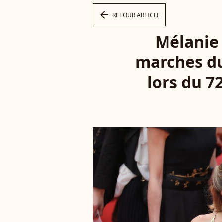
arrow_left
RETOUR ARTICLE
Mélanie 
marches du
lors du 7