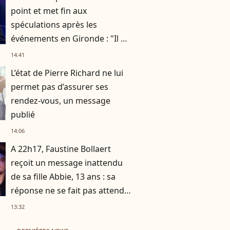
point et met fin aux
spéculations après les
événements en Gironde : "Il me
semble important de
14:41
répondre"
L’état de Pierre Richard ne lui
permet pas d’assurer ses
rendez-vous, un message
publié
14:06
A 22h17, Faustine Bollaert
reçoit un message inattendu
de sa fille Abbie, 13 ans : sa
réponse ne se fait pas attendre
!
13:32