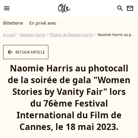
menu
search
newsletter
Billetterie
En privé avec
Accueil
Naomie Harris
Photos de Naomie Harris
Naomie Harris au photocall de la soirée de gala "Women Stories by Vanity Fair" lors du 76ème Festival International du Film de Cannes, le 18 mai 2023. - Photo
arrow_left
RETOUR ARTICLE
Naomie Harris au photocall
de la soirée de gala "Women
Stories by Vanity Fair" lors
du 76ème Festival
International du Film de
Cannes, le 18 mai 2023.