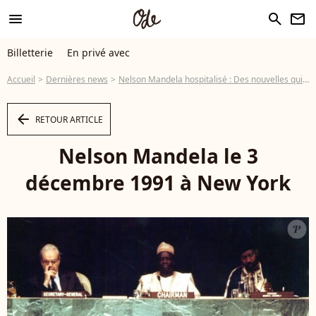
menu
search
newsletter
Billetterie
En privé avec
Accueil
Dernières news
Nelson Mandela hospitalisé : Des nouvelles qui se veulent rassurantes
arrow_left
RETOUR ARTICLE
Nelson Mandela le 3
décembre 1991 à New York