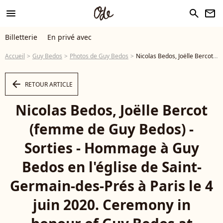
menu
search
newsletter
Billetterie
En privé avec
Accueil
Guy Bedos
Photos de Guy Bedos
Nicolas Bedos, Joëlle Bercot (femme de Guy Bedos) - Sorties - Hommage à Guy Bedos en l'église de Saint-Germain-des-Prés à Paris le 4 juin 2020. Ceremony in honour of Guy Bedos at Saint-Germain-des-prés Church i Paris on June 4 th, 2020 - Photo
arrow_left
RETOUR ARTICLE
Nicolas Bedos, Joëlle Bercot
(femme de Guy Bedos) -
Sorties - Hommage à Guy
Bedos en l'église de Saint-
Germain-des-Prés à Paris le 4
juin 2020. Ceremony in