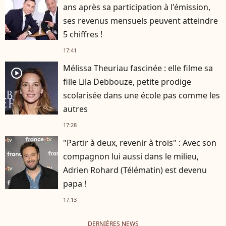
ans après sa participation à l'émission,
ses revenus mensuels peuvent atteindre
5 chiffres !
17:41
Mélissa Theuriau fascinée : elle filme sa
player2
fille Lila Debbouze, petite prodige
scolarisée dans une école pas comme les
autres
17:28
"Partir à deux, revenir à trois" : Avec son
compagnon lui aussi dans le milieu,
Adrien Rohard (Télématin) est devenu
papa !
17:13
DERNIÈRES NEWS