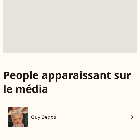
People apparaissant sur
le média
chevron_right
Guy Bedos