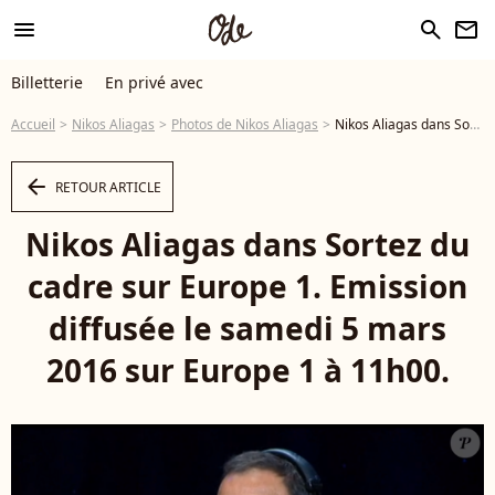
menu
search
newsletter
Billetterie
En privé avec
Accueil
Nikos Aliagas
Photos de Nikos Aliagas
Nikos Aliagas dans Sortez du cadre sur Europe 1. Emission diffusée le samedi 5 mars 2016 sur Europe 1 à 11h00. - Photo
arrow_left
RETOUR ARTICLE
Nikos Aliagas dans Sortez du
cadre sur Europe 1. Emission
diffusée le samedi 5 mars
2016 sur Europe 1 à 11h00.