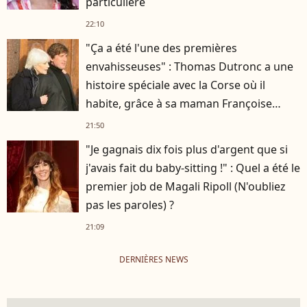
particulière
22:10
"Ça a été l'une des premières
envahisseuses" : Thomas Dutronc a une
histoire spéciale avec la Corse où il
habite, grâce à sa maman Françoise
Hardy
21:50
"Je gagnais dix fois plus d'argent que si
j'avais fait du baby-sitting !" : Quel a été le
premier job de Magali Ripoll (N'oubliez
pas les paroles) ?
21:09
DERNIÈRES NEWS