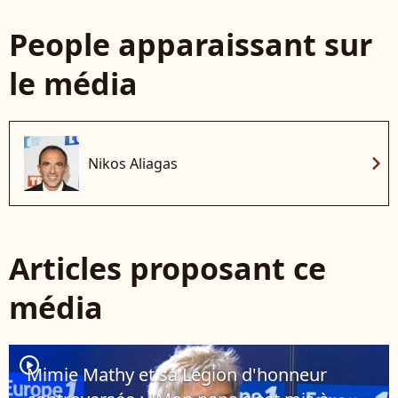
People apparaissant sur
le média
chevron_right
Nikos Aliagas
Articles proposant ce
média
player2
Mimie Mathy et sa Légion d'honneur