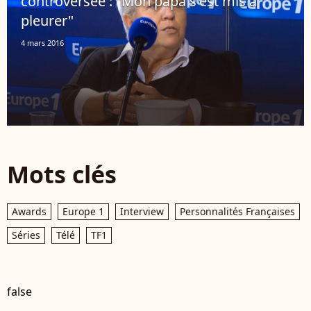
controversée : "Mon papa s'est mis à
pleurer"
4 mars 2016
Mots clés
Awards
Europe 1
Interview
Personnalités Françaises
Séries
Télé
TF1
false