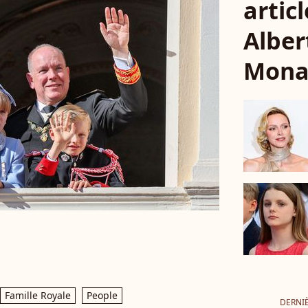
articl
Alber
Mona
Famille Royale
People
DERNI