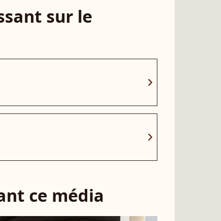
sant sur le
chevron_right
chevron_right
sant ce média