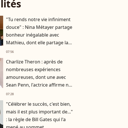
lités
"Tu rends notre vie infiniment
douce" : Nina Métayer partage
bonheur inégalable avec
Mathieu, dont elle partage la
vie depuis 10 ans
07:56
Charlize Theron : après de
nombreuses expériences
amoureuses, dont une avec
Sean Penn, l'actrice affirme ne
plus vouloir "vivre avec
07:28
quelqu’un"
"Célébrer le succès, c'est bien,
mais il est plus important de..."
: la règle de Bill Gates qui l'a
mené au sommet