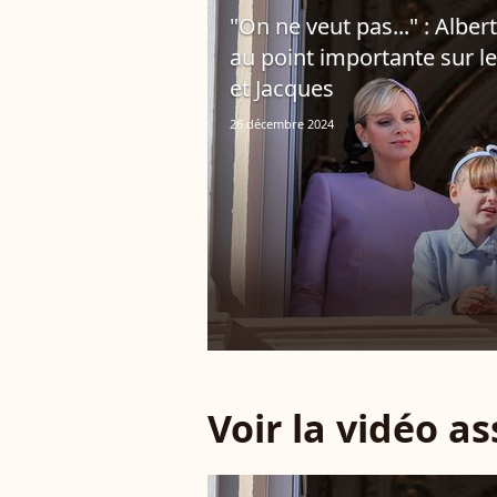
"On ne veut pas..." : Albe
au point importante sur l
et Jacques
26 décembre 2024
Voir la vidéo a