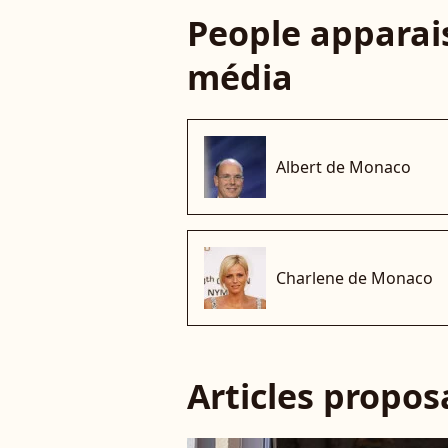
People apparais
média
Albert de Monaco
Charlene de Monaco
Articles propo