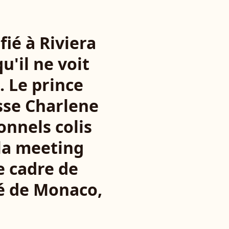
fié à Riviera
u'il ne voit
. Le prince
sse Charlene
onnels colis
la meeting
e cadre de
té de Monaco,