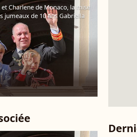
rt et Charlene de Monaco, la mise
es jumeaux de 10 ans Gabriella
ssociée
Derni