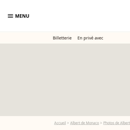
menu
MENU
Billetterie
En privé avec
Accueil
Albert de Monaco
Photos de Alber