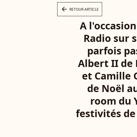
arrow_left
RETOUR ARTICLE
A l'occasion
Radio sur s
parfois pa
Albert II d
et Camille 
de Noël a
room du Y
festivités d