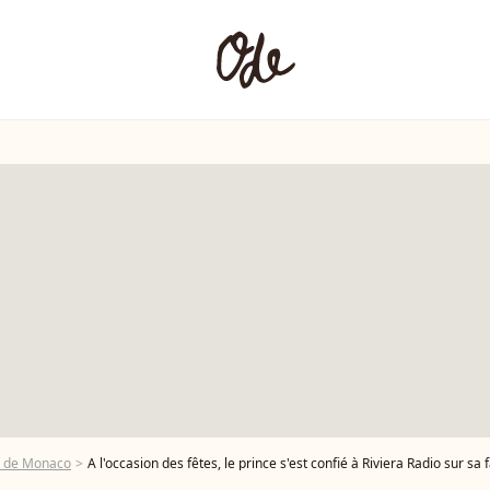
t de Monaco
A l'occasion des fêtes, le prince s'est confié à Riviera Radio sur sa famille et sur ses enfants qu'il ne voit parfois pas autant qu'il le souhaiterait. Le prince Albert II de Monaco, sa femme la princesse Charlene et Camille Gottlieb ont remis les traditionnels colis de Noël aux aînés m