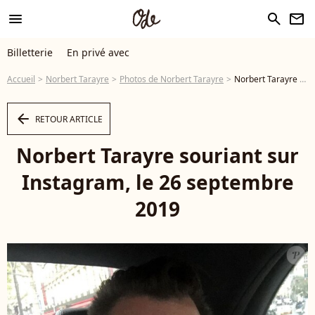
menu
search
newsletter
Billetterie
En privé avec
Accueil
Norbert Tarayre
Photos de Norbert Tarayre
Norbert Tarayre souriant sur Instagram, le 26 septembre 2019 - Photo
arrow_left
RETOUR ARTICLE
Norbert Tarayre souriant sur
Instagram, le 26 septembre
2019