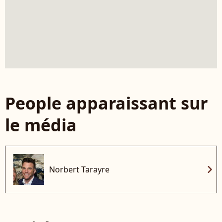
People apparaissant sur
le média
chevron_right
Norbert Tarayre