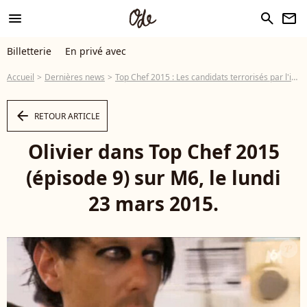
menu
search
newsletter
Billetterie
En privé avec
Accueil
Dernières news
Top Chef 2015 : Les candidats terrorisés par l'intransigeant Yannick Alléno !
arrow_left
RETOUR ARTICLE
Olivier dans Top Chef 2015
(épisode 9) sur M6, le lundi
23 mars 2015.