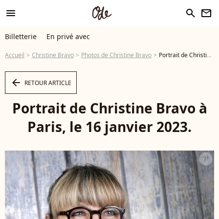
menu
search
newsletter
Billetterie
En privé avec
Accueil
Christine Bravo
Photos de Christine Bravo
Portrait de Christine Bravo à Paris, le 16 janvier 2023. © Cédric Perrin/Bestimage - Photo
arrow_left
RETOUR ARTICLE
Portrait de Christine Bravo à
Paris, le 16 janvier 2023.