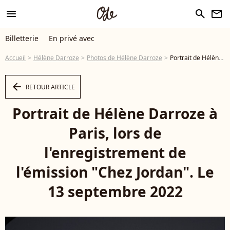
menu
search
newsletter
Billetterie
En privé avec
Accueil
Hélène Darroze
Photos de Hélène Darroze
Portrait de Hélène Darroze à Paris, lors de l'enregistrement de l'émission "Chez Jordan". Le 13 septembre 2022 © Céric Perrin / Bestimage - Photo
arrow_left
RETOUR ARTICLE
Portrait de Hélène Darroze à
Paris, lors de
l'enregistrement de
l'émission "Chez Jordan". Le
13 septembre 2022