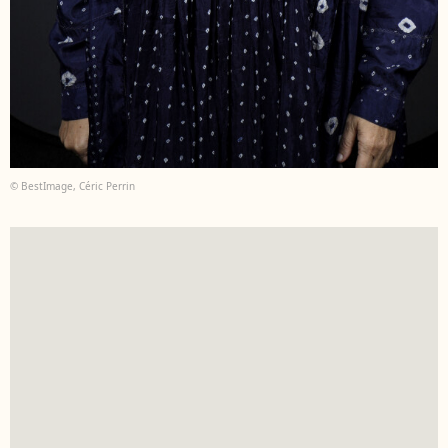
© BestImage, Céric Perrin