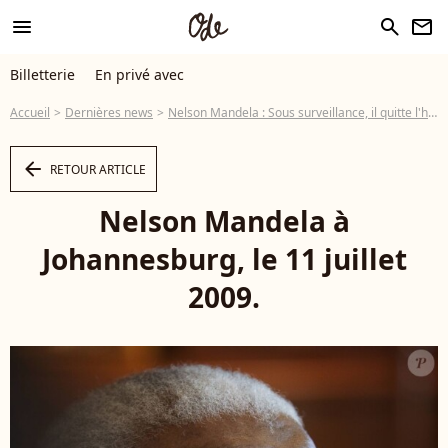
menu
search
newsletter
Billetterie
En privé avec
Accueil
Dernières news
Nelson Mandela : Sous surveillance, il quitte l'hôpital
arrow_left
RETOUR ARTICLE
Nelson Mandela à
Johannesburg, le 11 juillet
2009.