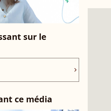
sant sur le
chevron_right
sant ce média