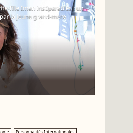
ite-fille Iman inséparables : un
 par la jeune grand-mère
ople
Personnalités Internationales