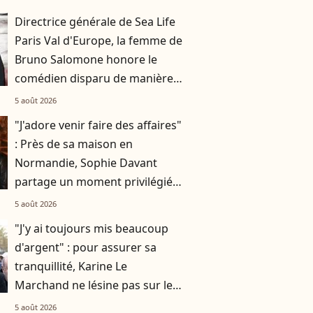
Directrice générale de Sea Life
Paris Val d'Europe, la femme de
Bruno Salomone honore le
comédien disparu de manière
originale
5 août 2026
"J'adore venir faire des affaires"
: Près de sa maison en
Normandie, Sophie Davant
partage un moment privilégié
avec sa fille Valentine au
5 août 2026
marché
"J'y ai toujours mis beaucoup
d'argent" : pour assurer sa
tranquillité, Karine Le
Marchand ne lésine pas sur les
moyens
5 août 2026