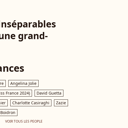
 inséparables
eune grand-
ances
re
Angelina Jolie
iss France 2024)
David Guetta
ier
Charlotte Casiraghi
Zazie
Boidron
VOIR TOUS LES PEOPLE