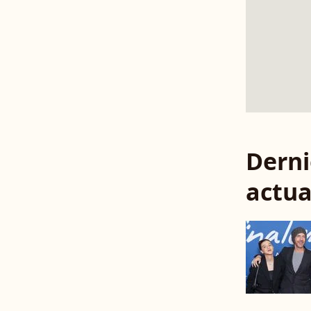
Derni
actua