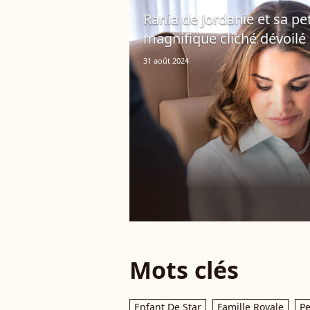
Rania de Jordanie et sa pet
magnifique cliché dévoilé
31 août 2024
Mots clés
Enfant De Star
Famille Royale
Pe