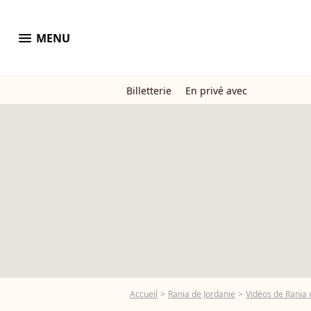
menu
MENU
Billetterie
En privé avec
Accueil
Rania de Jordanie
Vidéos de Rania 