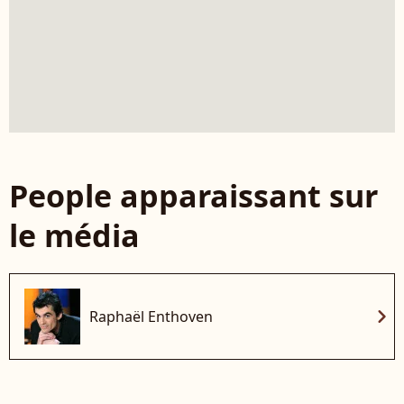
People apparaissant sur
le média
chevron_right
Raphaël Enthoven