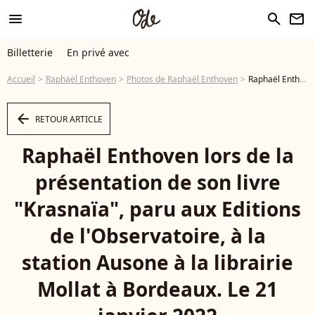
menu
search
newsletter
Billetterie
En privé avec
Accueil
Raphaël Enthoven
Photos de Raphaël Enthoven
Raphaël Enthoven lors de la présentation de son livre "Krasnaïa", paru aux Editions de l'Observatoire, à la station Ausone à la librairie Mollat à Bordeaux. Le 21 janvier 2022 © Jean-Marc Lhomer / Bestimage - Photo
arrow_left
RETOUR ARTICLE
Raphaël Enthoven lors de la
présentation de son livre
"Krasnaïa", paru aux Editions
de l'Observatoire, à la
station Ausone à la librairie
Mollat à Bordeaux. Le 21