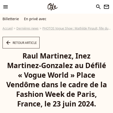
menu
search
newsletter
Billetterie
En privé avec
Accueil
Dernières news
PHOTOS Vogue Show : Mathilde Pinault, fille du milliardaire français, tout en dentelle comme une autre star hollywoodienne
arrow_left
RETOUR ARTICLE
Raul Martinez, Inez
Martinez-Gonzalez au Défilé
« Vogue World » Place
Vendôme dans le cadre de la
Fashion Week de Paris,
France, le 23 juin 2024.