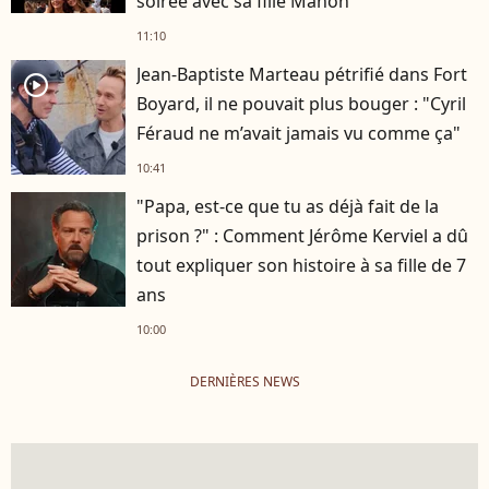
soirée avec sa fille Manon
11:10
Jean-Baptiste Marteau pétrifié dans Fort
player2
Boyard, il ne pouvait plus bouger : "Cyril
Féraud ne m’avait jamais vu comme ça"
10:41
"Papa, est-ce que tu as déjà fait de la
prison ?" : Comment Jérôme Kerviel a dû
tout expliquer son histoire à sa fille de 7
ans
10:00
DERNIÈRES NEWS