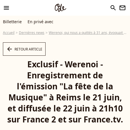
menu
search
newsletter
Billetterie
En privé avec
Accueil
Dernières news
Werenoi, qui nous a quittés à 31 ans, évoquait un problème de santé lors d'une récente apparition publique
arrow_left
RETOUR ARTICLE
Exclusif - Werenoi -
Enregistrement de
l'émission "La fête de la
Musique" à Reims le 21 juin,
et diffusée le 22 juin à 21h10
sur France 2 et sur France.tv.