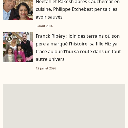
Neetah et Rakesh après Cauchemar en
cuisine, Philippe Etchebest pensait les
avoir sauvés
6 août 2026
Franck Ribéry : loin des terrains où son
player2
père a marqué l’histoire, sa fille Hiziya
trace aujourd’hui sa route dans un tout
autre univers
12 juillet 2026