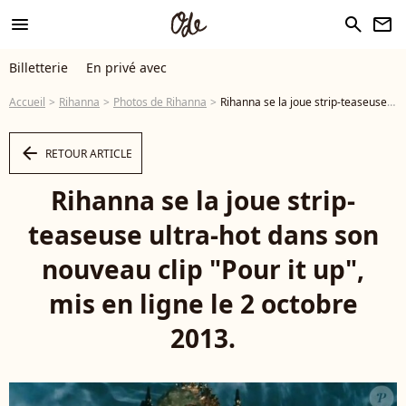
menu
search
newsletter
Billetterie
En privé avec
Accueil
Rihanna
Photos de Rihanna
Rihanna se la joue strip-teaseuse ultra-hot dans son nouveau clip "Pour it up", mis en ligne le 2 octobre 2013. - Photo
arrow_left
RETOUR ARTICLE
Rihanna se la joue strip-
teaseuse ultra-hot dans son
nouveau clip "Pour it up",
mis en ligne le 2 octobre
2013.