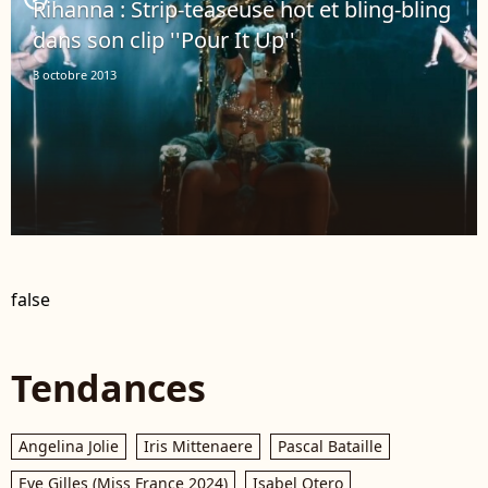
Rihanna : Strip-teaseuse hot et bling-bling
dans son clip ''Pour It Up''
3 octobre 2013
false
Tendances
Angelina Jolie
Iris Mittenaere
Pascal Bataille
Eve Gilles (Miss France 2024)
Isabel Otero