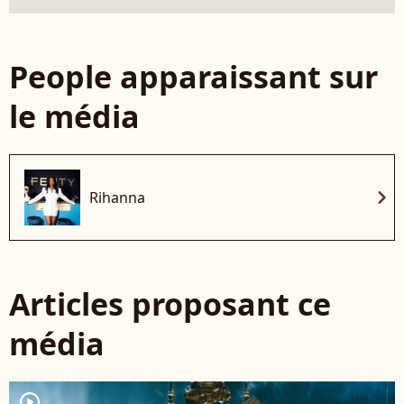
People apparaissant sur
le média
chevron_right
Rihanna
Articles proposant ce
média
player2