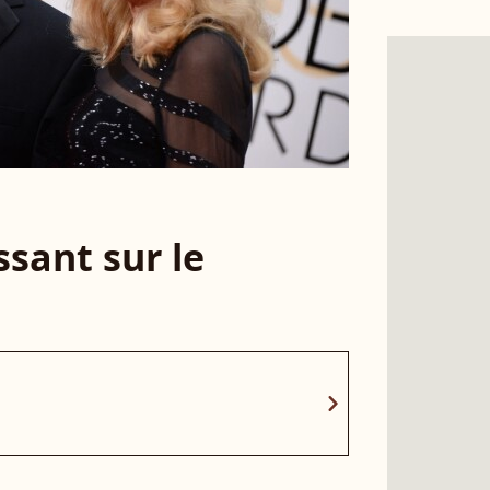
sant sur le
chevron_right