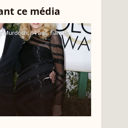
sant ce média
rt Murdoch, 84 ans, fiancés :