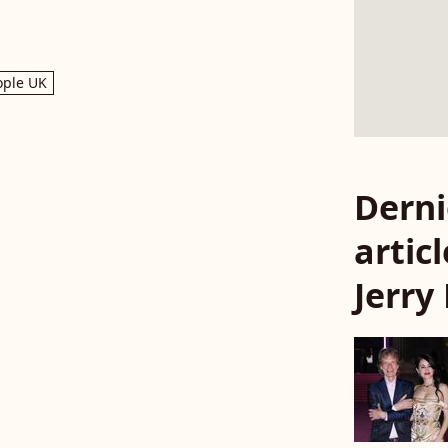
ople UK
Derni
articl
Jerry 