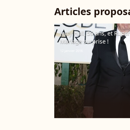
Articles propo
Jerry Hall, 59 ans, et Rupe
Mariage surprise !
12 janvier 2016