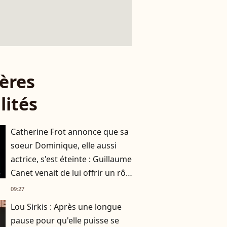
ères
lités
Catherine Frot annonce que sa
soeur Dominique, elle aussi
actrice, s'est éteinte : Guillaume
Canet venait de lui offrir un rôle
dans son film avec Marion
09:27
Cotillard
Lou Sirkis : Après une longue
pause pour qu'elle puisse se