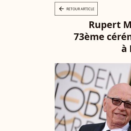
arrow_left
RETOUR ARTICLE
Rupert M
73ème cérém
à 