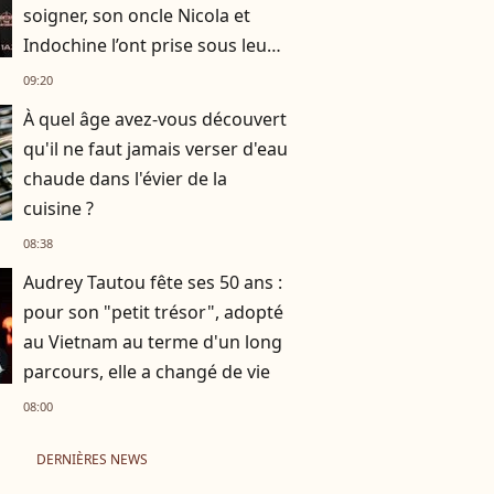
soigner, son oncle Nicola et
Indochine l’ont prise sous leur
aile
09:20
À quel âge avez-vous découvert
qu'il ne faut jamais verser d'eau
chaude dans l'évier de la
cuisine ?
08:38
Audrey Tautou fête ses 50 ans :
pour son "petit trésor", adopté
au Vietnam au terme d'un long
parcours, elle a changé de vie
08:00
DERNIÈRES NEWS