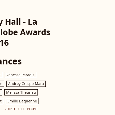
Hall - La
Globe Awards
016
ances
e
Vanessa Paradis
le
Audrey Crespo-Mara
o
Mélissa Theuriau
t
Emilie Dequenne
VOIR TOUS LES PEOPLE