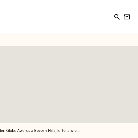
search
newsletter
wards à Beverly Hills, le 10 janvier 2016 - Photo