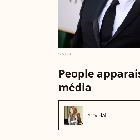
© Abaca
People apparais
média
Jerry Hall