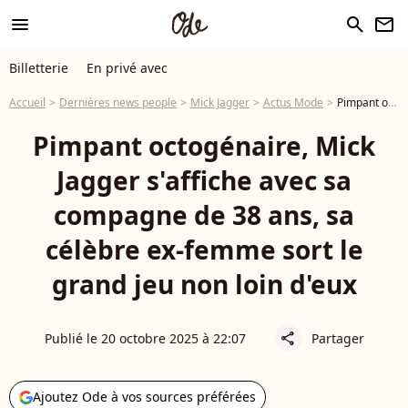
menu
search
newsletter
Billetterie
En privé avec
Accueil
Dernières news people
Mick Jagger
Actus Mode
Pimpant octogénaire, Mick Jagger s'affiche avec sa compagne de 38 ans, sa célèbre ex-femme sort le grand jeu non loin d'eux
Pimpant octogénaire, Mick
Jagger s'affiche avec sa
compagne de 38 ans, sa
célèbre ex-femme sort le
grand jeu non loin d'eux
Publié le 20 octobre 2025 à 22:07
Partager
share
Ajoutez Ode à vos sources préférées