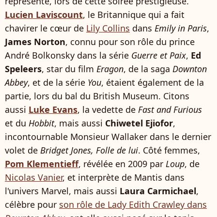
représenté, lors de cette soirée prestigieuse.
Lucien Laviscount
, le Britannique qui a fait
chavirer le cœur de
Lily Collins
dans
Emily in Paris
,
James Norton
, connu pour son rôle du prince
André Bolkonsky dans la série
Guerre et Paix
,
Ed
Speleers
, star du film
Eragon
, de la saga
Downton
Abbey
, et de la série
You
, étaient également de la
partie, lors du bal du British Museum. Citons
aussi
Luke Evans
, la vedette de
Fast and Furious
et du
Hobbit
, mais aussi
Chiwetel Ejiofor
,
incontournable Monsieur Wallaker dans le dernier
volet de
Bridget Jones, Folle de lui
. Côté femmes,
Pom Klementieff
, révélée en 2009 par
Loup
, de
Nicolas Vanier
, et interprète de Mantis dans
l'univers Marvel, mais aussi
Laura Carmichael
,
célèbre pour
son rôle de Lady Edith Crawley dans