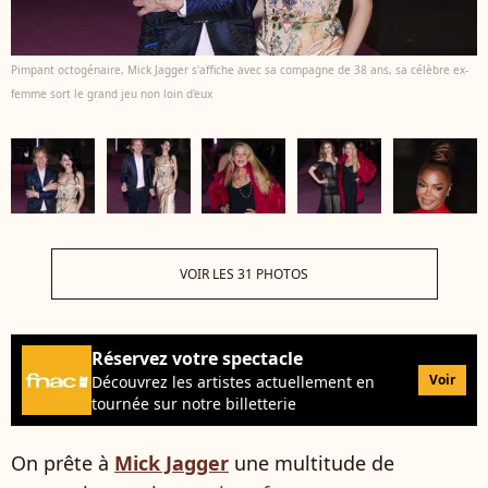
Pimpant octogénaire, Mick Jagger s'affiche avec sa compagne de 38 ans, sa célèbre ex-
femme sort le grand jeu non loin d'eux
VOIR LES 31 PHOTOS
Réservez votre spectacle
Voir
Découvrez les artistes actuellement en
tournée sur notre billetterie
On prête à
Mick Jagger
une multitude de