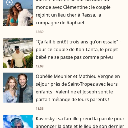
player2
monde avec Clémentine : le couple
rejoint un lieu cher à Raïssa, la
compagne de Raphaël
12:39
"Ça fait bientôt trois ans qu'on essaie" :
pour ce couple de Koh-Lanta, le projet
bébé ne se passe pas comme prévu
12:08
Ophélie Meunier et Mathieu Vergne en
séjour près de Saint-Tropez avec leurs
enfants : Valentine et Joseph sont le
parfait mélange de leurs parents !
11:36
Kavinsky : sa famille prend la parole pour
annoncer la date et le lieu de son dernier