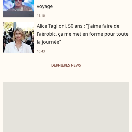
voyage
11:10
Alice Taglioni, 50 ans : "J'aime faire de
player2
l'aérobic, ça me met en forme pour toute
la journée"
10:43
DERNIÈRES NEWS