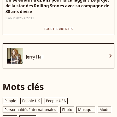
Un 9e enfant à 82 ans pour Mick Jagger ? Le projet
de la star des Rolling Stones avec sa compagne de
38 ans divise
3 août 2025 à 22:13
TOUS LES ARTICLES
chevron_right
Jerry Hall
Mots clés
People
People UK
People USA
Personnalités Internationales
Photo
Musique
Mode