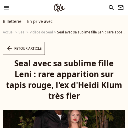
menu
search
newsletter
Billetterie
En privé avec
Accueil
Seal
Vidéos de Seal
Seal avec sa sublime fille Leni : rare apparition sur tapis rouge, l'ex d'Heidi Klum très fier - Vidéo
arrow_left
RETOUR ARTICLE
Seal avec sa sublime fille
Leni : rare apparition sur
tapis rouge, l'ex d'Heidi Klum
très fier