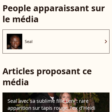
People apparaissant sur
le média
chevron_right
Seal
Articles proposant ce
média
Seal avec sa sublime fille Leni : rare
apparition sur tapis rouge, l'ex d'Heidi