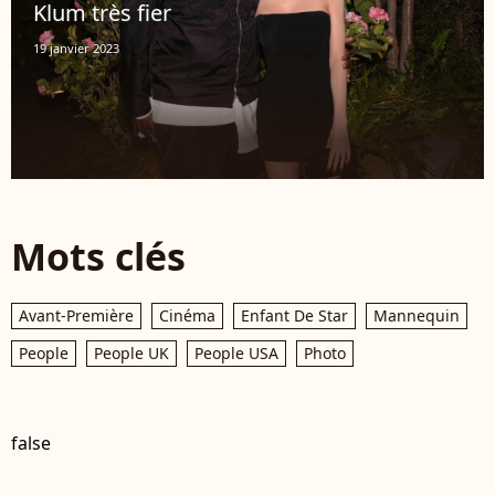
Klum très fier
19 janvier 2023
Mots clés
Avant-Première
Cinéma
Enfant De Star
Mannequin
People
People UK
People USA
Photo
false