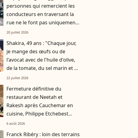
personnes qui remercient les
conducteurs en traversant la
rue ne le font pas uniquement
par gratitude
20 juillet 2026
Shakira, 49 ans : "Chaque jour,
je mange des œufs ou de
l'avocat avec de l'huile d'olive,
de la tomate, du sel marin et un
smoothie"
22 juillet 2026
Fermeture définitive du
restaurant de Neetah et
Rakesh après Cauchemar en
cuisine, Philippe Etchebest
pensait les avoir sauvés
6 août 2026
Franck Ribéry : loin des terrains