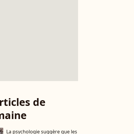
rticles de
maine
La psychologie suggère que les