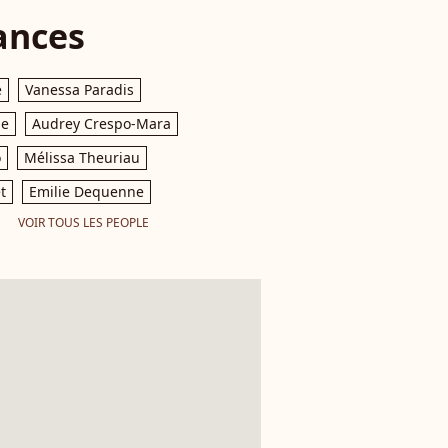
ances
e
Vanessa Paradis
le
Audrey Crespo-Mara
o
Mélissa Theuriau
t
Emilie Dequenne
VOIR TOUS LES PEOPLE