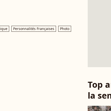
ique
Personnalités Françaises
Photo
Top a
la se