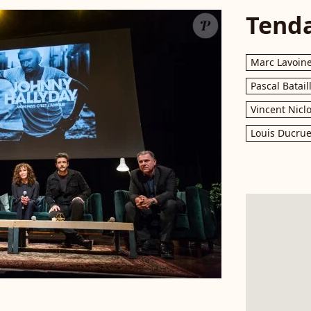
Tend
Marc Lavoin
Pascal Batail
Vincent Nicl
Louis Ducrue