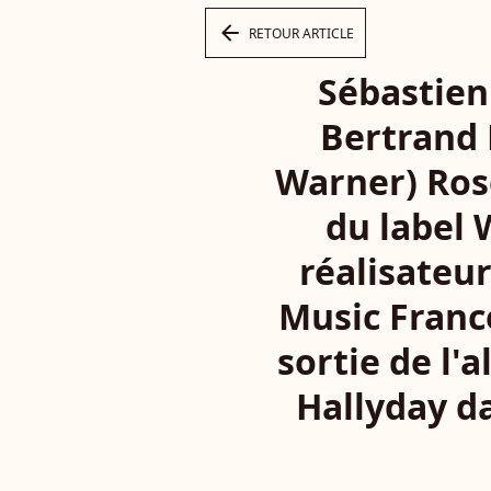
arrow_left
RETOUR ARTICLE
Sébastien
Bertrand 
Warner) Ros
du label 
réalisateu
Music France
sortie de l'
Hallyday d