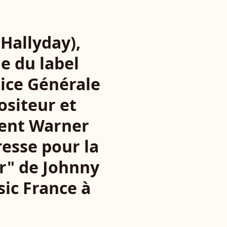
Hallyday),
e du label
ice Générale
ositeur et
dent Warner
resse pour la
ur" de Johnny
ic France à