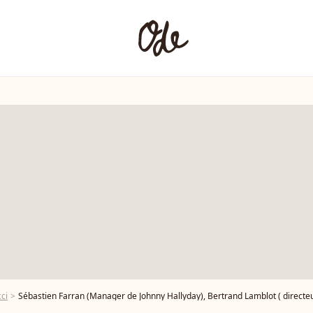
ci
Sébastien Farran (Manager de Johnny Hallyday), Bertrand Lamblot ( directeur artistique du label Warner) Rose-Hélène Chassagne (Directrice Générale du label Warner), Maxim Nucci (compositeur et réalisateur), Thierry Chassagne (Président Warner Music France) lors de la conférence de presse