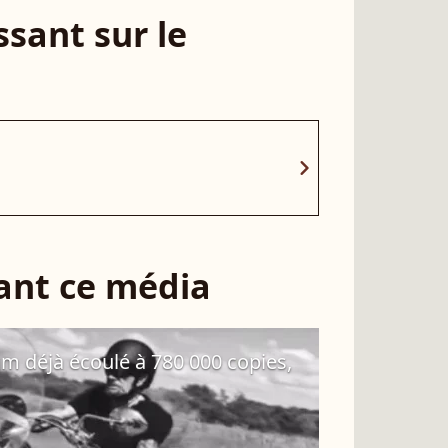
sant sur le
chevron_right
sant ce média
um déjà écoulé à 780 000 copies,