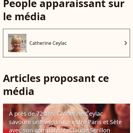
People apparaissant sur
le média
chevron_right
Catherine Ceylac
Articles proposant ce
média
À près de 72 ans, Catherine Ceylac
savoure une vie douce entre Paris et Sète
avec son compagnon Claude Sérillon