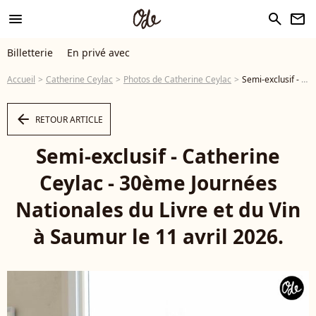
menu
search
newsletter
Billetterie
En privé avec
Accueil
Catherine Ceylac
Photos de Catherine Ceylac
Semi-exclusif - Catherine Ceylac - 30ème Journées Nationales du Livre et du Vin à Saumur le 11 avril 2026. © Jack Tribeca / Bestimage - Photo
arrow_left
RETOUR ARTICLE
Semi-exclusif - Catherine
Ceylac - 30ème Journées
Nationales du Livre et du Vin
à Saumur le 11 avril 2026.