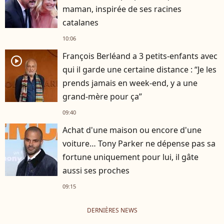
maman, inspirée de ses racines
catalanes
10:06
François Berléand a 3 petits-enfants avec
player2
qui il garde une certaine distance : “Je les
prends jamais en week-end, y a une
grand-mère pour ça”
09:40
Achat d'une maison ou encore d'une
voiture… Tony Parker ne dépense pas sa
fortune uniquement pour lui, il gâte
aussi ses proches
09:15
DERNIÈRES NEWS