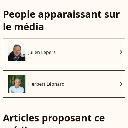
People apparaissant sur
le média
chevron_right
Julien Lepers
chevron_right
Herbert Léonard
Articles proposant ce