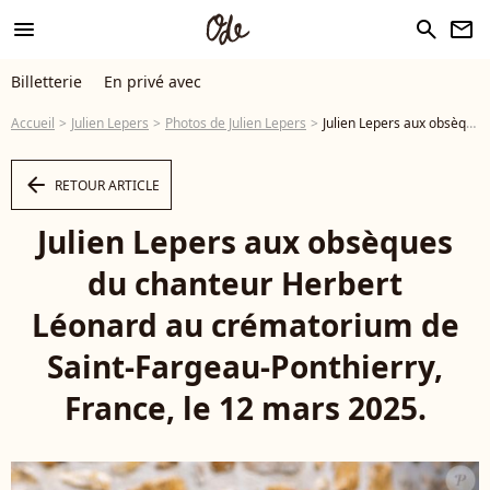
menu
search
newsletter
Billetterie
En privé avec
Accueil
Julien Lepers
Photos de Julien Lepers
Julien Lepers aux obsèques du chanteur Herbert Léonard au crématorium de Saint-Fargeau-Ponthierry, France, le 12 mars 2025. © Bestimage - Photo
arrow_left
RETOUR ARTICLE
Julien Lepers aux obsèques
du chanteur Herbert
Léonard au crématorium de
Saint-Fargeau-Ponthierry,
France, le 12 mars 2025.