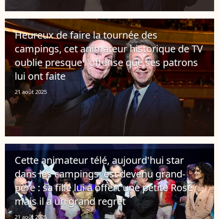
Heureux de faire la tournée des
campings, cet animateur historique de TV
oublie presque l'offense que ses patrons
lui ont faite
21 août 2025
Cette animateur télé, aujourd'hui star
dans les campings, est devenu grand-
père : sa fille lui a offert une petite Rose
mais il a un grand regret
21 août 2025