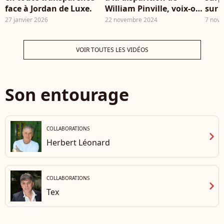
face à Jordan de Luxe.
William Pinville, voix-off
sur 
historique de "Questions
27 janvier 2026
22 novembre 2024
7 nov
pour un champion"
VOIR TOUTES LES VIDÉOS
Son entourage
COLLABORATIONS
chevron_right
Herbert Léonard
COLLABORATIONS
chevron_right
Tex