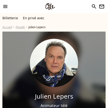
menu
search
newsletter
Billetterie
En privé avec
Accueil
People
Julien Lepers
Julien Lepers
Animateur télé