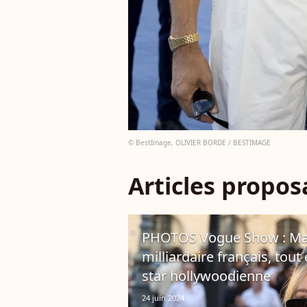
© BestImage, OLIVIER BORDE / BESTIMAGE
Articles propo
PHOTOS Vogue Show : Mathi
milliardaire français, tou
star hollywoodienne
24 juin 2024