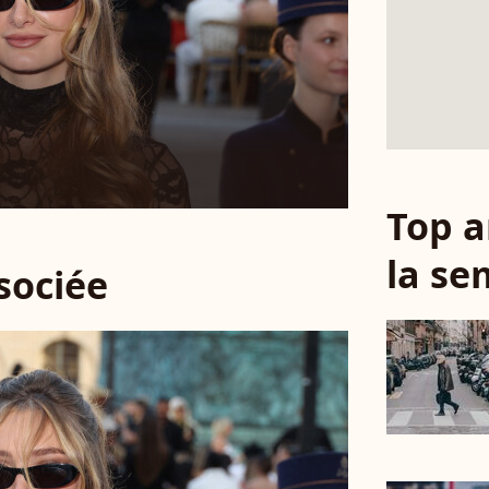
Top a
la se
ssociée