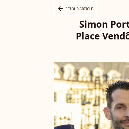
arrow_left
RETOUR ARTICLE
Simon Port
Place Vendô