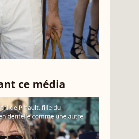
sant ce média
lde Pinault, fille du
t en dentelle comme une autre