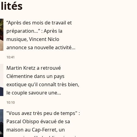
lités
“Après des mois de travail et
préparation…” : Après la
musique, Vincent Niclo
annonce sa nouvelle activité
impliquant plusieurs
10:41
personnalités
Martin Kretz a retrouvé
Clémentine dans un pays
exotique qu'il connaît très bien,
le couple savoure une
parenthèse paradisiaque
10:10
"Vous avez très peu de temps" :
Pascal Obispo évacué de sa
maison au Cap-Ferret, un