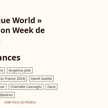
gue World »
hion Week de
.
ances
re
Angelina Jolie
iss France 2024)
David Guetta
ier
Charlotte Casiraghi
Zazie
Boidron
VOIR TOUS LES PEOPLE