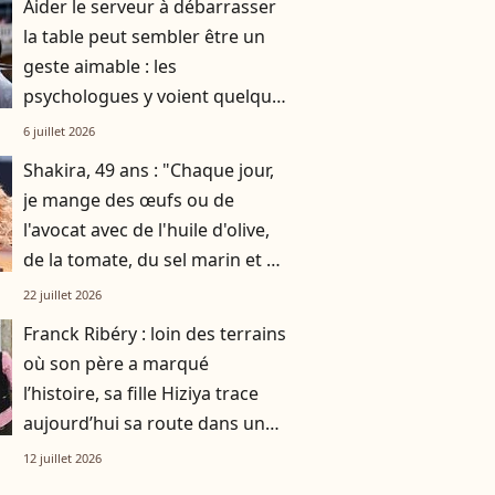
Aider le serveur à débarrasser
la table peut sembler être un
geste aimable : les
psychologues y voient quelque
chose de bien plus profond.
6 juillet 2026
Shakira, 49 ans : "Chaque jour,
je mange des œufs ou de
l'avocat avec de l'huile d'olive,
de la tomate, du sel marin et un
smoothie"
22 juillet 2026
Franck Ribéry : loin des terrains
où son père a marqué
l’histoire, sa fille Hiziya trace
aujourd’hui sa route dans un
tout autre univers
12 juillet 2026