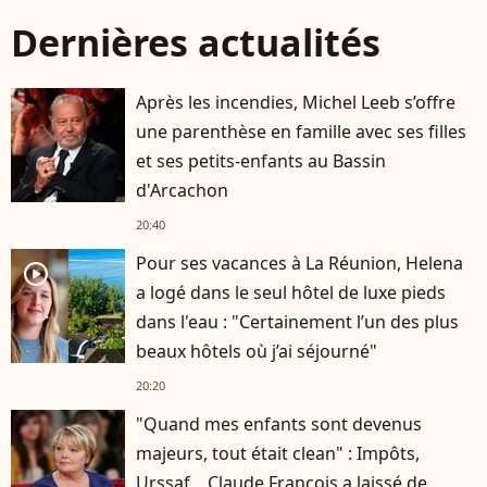
Dernières actualités
Après les incendies, Michel Leeb s’offre
une parenthèse en famille avec ses filles
et ses petits-enfants au Bassin
d'Arcachon
20:40
Pour ses vacances à La Réunion, Helena
player2
a logé dans le seul hôtel de luxe pieds
dans l'eau : "Certainement l’un des plus
beaux hôtels où j’ai séjourné"
20:20
"Quand mes enfants sont devenus
majeurs, tout était clean" : Impôts,
Urssaf... Claude François a laissé de