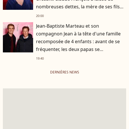
nombreuses dettes, la mère de ses fils
s'est occupée de tout
20:00
Jean-Baptiste Marteau et son
compagnon Jean à la tête d'une famille
recomposée de 4 enfants : avant de se
fréquenter, les deux papas se
connaissaient depuis des années
19:40
DERNIÈRES NEWS