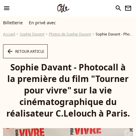
menu
search
newsletter
Billetterie
En privé avec
Accueil
Sophie Davant
Photos de Sophie Davant
Sophie Davant - Photocall à la première du film "Tourner pour vivre" sur la vie cinématographique du réalisateur C.Lelouch à Paris. © Coadic Guirec / Bestimage - Photo
arrow_left
RETOUR ARTICLE
Sophie Davant - Photocall à
la première du film "Tourner
pour vivre" sur la vie
cinématographique du
réalisateur C.Lelouch à Paris.