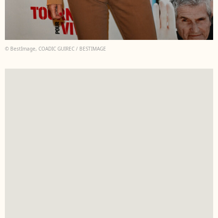
© BestImage, COADIC GUIREC / BESTIMAGE