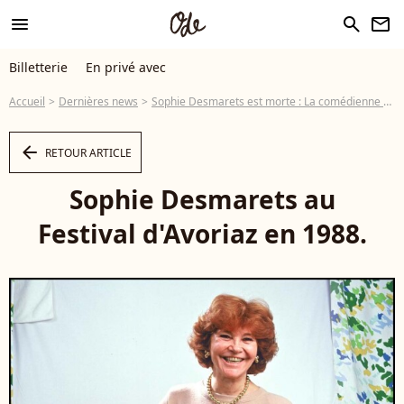
menu
search
newsletter
Billetterie
En privé avec
Accueil
Dernières news
Sophie Desmarets est morte : La comédienne s'est éteinte à l'âge de 89 ans
arrow_left
RETOUR ARTICLE
Sophie Desmarets au
Festival d'Avoriaz en 1988.