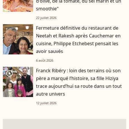
d'olive, de la tomate, du sel marin et un
smoothie"
22 juillet 2026
Fermeture définitive du restaurant de
Neetah et Rakesh après Cauchemar en
cuisine, Philippe Etchebest pensait les
avoir sauvés
6 août 2026
Franck Ribéry : loin des terrains où son
player2
père a marqué l’histoire, sa fille Hiziya
trace aujourd’hui sa route dans un tout
autre univers
12 juillet 2026