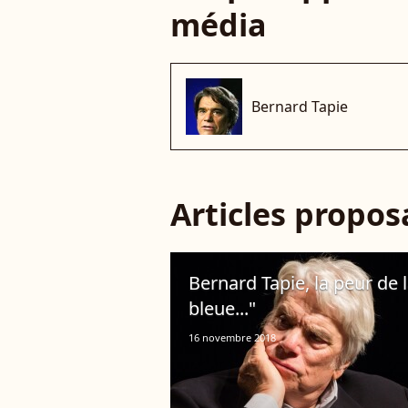
média
Bernard Tapie
Articles propo
Bernard Tapie, la peur de l
bleue..."
16 novembre 2018