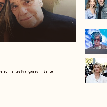
player2
Personnalités Françaises
Santé