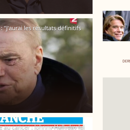
 "J'aurai les résultats définitifs
DER
e au cancer : Johnny Hallyday lui