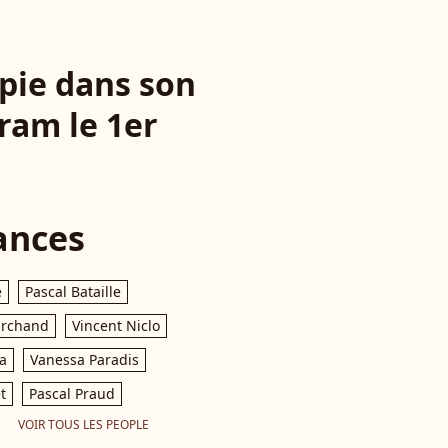
pie dans son
ram le 1er
ances
e
Pascal Bataille
archand
Vincent Niclo
a
Vanessa Paradis
t
Pascal Praud
VOIR TOUS LES PEOPLE