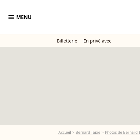
menu
MENU
Billetterie
En privé avec
Accueil
Bernard Tapie
Photos de Bernard 