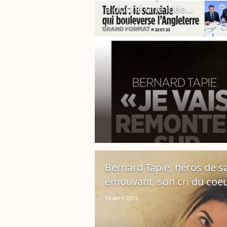
a donné une idée...
15 avril 2018
Bernard Tapie, héros de sa 
émouvant, son cri du coe
14 avril 2018