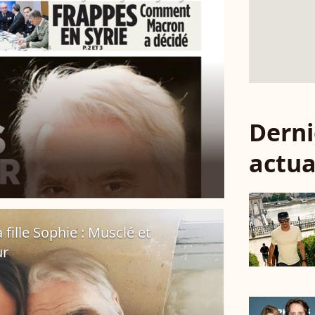
Derni
actua
fille Sophie : Musclé et
ur