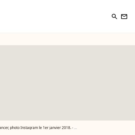
search
newsletter
, photo Instagram le 1er janvier 2018. - Photo