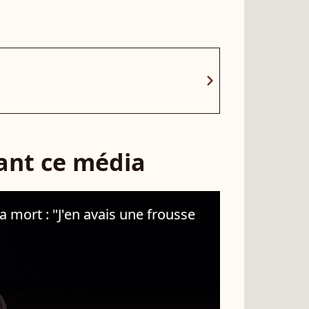
chevron_right
sant ce média
a mort : "J'en avais une frousse