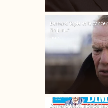
Bernard Tapie et le cancer :
fin juin.."
1 mai 2018
Bernard Tapie, à 50/50 fac