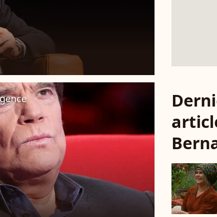
Derni
rgence
articl
Berna