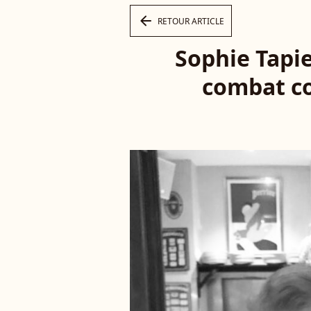
arrow_left
RETOUR ARTICLE
Sophie Tapi
combat co