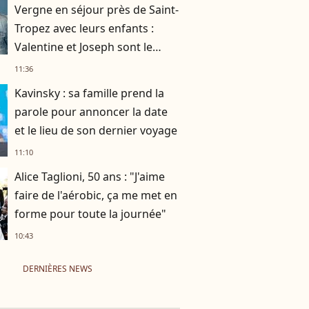
Vergne en séjour près de Saint-
Tropez avec leurs enfants :
Valentine et Joseph sont le
parfait mélange de leurs
11:36
parents !
Kavinsky : sa famille prend la
parole pour annoncer la date
et le lieu de son dernier voyage
11:10
Alice Taglioni, 50 ans : "J'aime
faire de l'aérobic, ça me met en
forme pour toute la journée"
10:43
DERNIÈRES NEWS