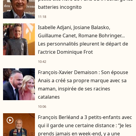
batteries incognito
11:18
Isabelle Adjani, Josiane Balasko,
Guillaume Canet, Romane Bohringer...
Les personnalités pleurent le départ de
l'actrice Dominique Frot
10:42
François-Xavier Demaison : Son épouse
Anaïs a créé sa propre marque avec sa
maman, inspirée de ses racines
catalanes
10:06
François Berléand a 3 petits-enfants avec
player2
qui il garde une certaine distance : “Je les
prends jamais en week-end, y a une