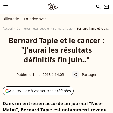
menu
search
newsletter
Billetterie
En privé avec
Accueil
Dernières news people
Bernard Tapie
Bernard Tapie et le cancer : "J'aurai les résultats définitifs fin juin.."
Bernard Tapie et le cancer :
"J'aurai les résultats
définitifs fin juin.."
Publié le 1 mai 2018 à 14:05
Partager
share
Ajoutez Ode à vos sources préférées
Dans un entretien accordé au journal "Nice-
Matin", Bernard Tapie est notamment revenu